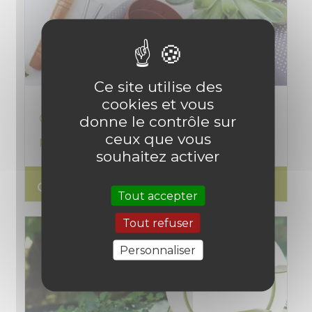
Ce site utilise des
cookies et vous
Comment faire un bon rempotage de ses
donne le contrôle sur
ceux que vous
plantes ? Astuces et conseils
souhaitez activer
search
Lire l'article
Tout accepter
Tout refuser
Personnaliser