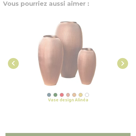
Vous pourriez aussi aimer :


Vase design Alinéa
Cach