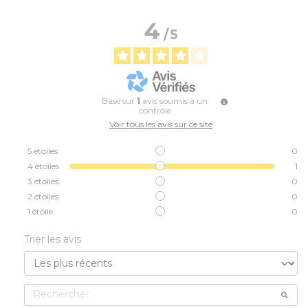
4
/
5
Basé sur
1
avis soumis à un
contrôle
Voir tous les avis sur ce site
5
étoiles
0
4
étoiles
1
3
étoiles
0
2
étoiles
0
1
étoile
0
Trier les avis