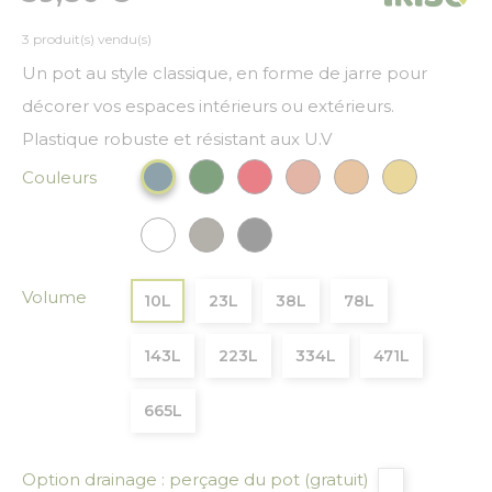
3 produit(s) vendu(s)
Un pot au style classique, en forme de jarre pour
décorer vos espaces intérieurs ou extérieurs.
Plastique robuste et résistant aux U.V
Couleurs
Vert Foncé
Rouge
Cuivre
Bronze
Or
Bleu paon
Blanc
Gris
Gris anthracite
Volume
10L
23L
38L
78L
143L
223L
334L
471L
665L
Option drainage : perçage du pot (gratuit)