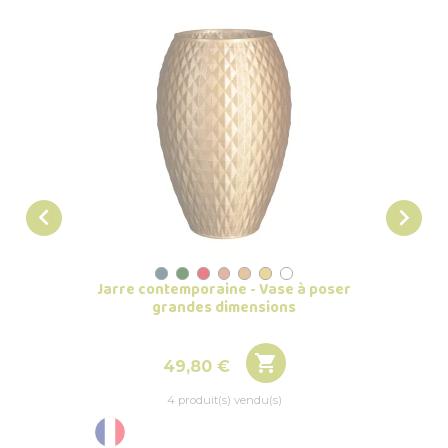


Jarre contemporaine - Vase à poser
Pot 
grandes dimensions

Prix
49,80 €
4 produit(s) vendu(s)