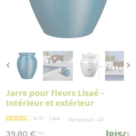


Jarre pour fleurs Lisaé -
Intérieur et extérieur
4
/
5
-
1
avis
Ref. produit : 401
39,80 €
TTC