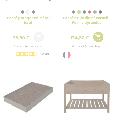
Carré potager en métal
Carré de jardin décoratif -
haut
Forme pyramide


Prix
Prix
79,80 €
134,80 €
8 produit(s) vendu(s)
6 produit(s) vendu(s)
2
avis