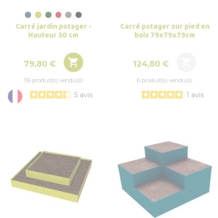
Carré potager sur pied en
Carré jardin potager -
bois 79x79x79cm
Hauteur 30 cm


Prix
Prix
124,80 €
79,80 €
6 produit(s) vendu(s)
116 produit(s) vendu(s)
1
avis
5
avis