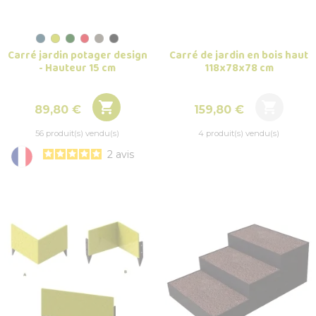
Carré de jardin en bois haut
Carré jardin potager design
118x78x78 cm
- Hauteur 15 cm


Prix
Prix
159,80 €
89,80 €
4 produit(s) vendu(s)
56 produit(s) vendu(s)
2
avis