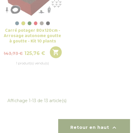
Carré potager 80x120cm -
Arrosage autonome goutte
à goutte - Kit 10 plants

Prix
Prix
125,76 €
143,73 €
de
1 produit(s) vendu(s)
base
Affichage 1-13 de 13 article(s)

Retour en haut