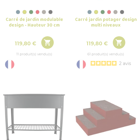
Carré de jardin modulable
Carré jardin potager design
design - Hauteur 30 cm
multi niveaux


Prix
Prix
119,80 €
119,80 €
11 produit(s) vendu(s)
61 produit(s) vendu(s)
2
avis