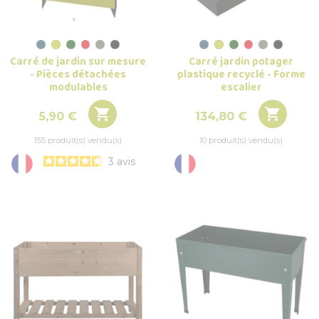
Carré de jardin sur mesure
Carré jardin potager
- Pièces détachées
plastique recyclé - Forme
modulables
escalier


Prix
Prix
5,90 €
134,80 €
155 produit(s) vendu(s)
10 produit(s) vendu(s)
3
avis