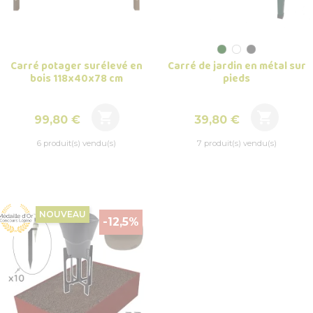
Carré potager surélevé en
Carré de jardin en métal sur
bois 118x40x78 cm
pieds


Prix
Prix
99,80 €
39,80 €
6 produit(s) vendu(s)
7 produit(s) vendu(s)
NOUVEAU
-12,5%