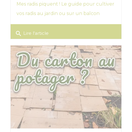
Mes radis piquent ! Le guide pour cultiver
vos radis au jardin ou sur un balcon
search
Lire l'article