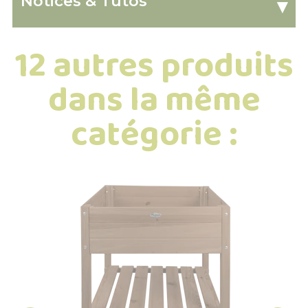
Notices & Tutos
▾
12 autres produits
dans la même
catégorie :