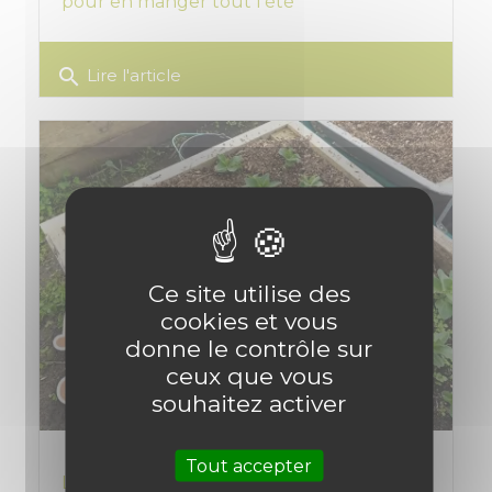
pour en manger tout l'été
search
Lire l'article
Ce site utilise des
cookies et vous
donne le contrôle sur
ceux que vous
souhaitez activer
Tout accepter
Les carrés potagers : Guide complet pour