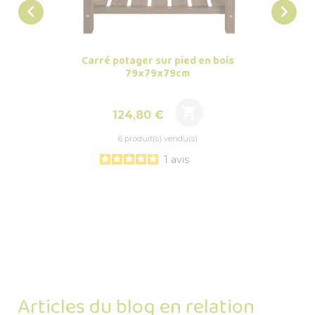


Carré potager sur pied en bois
Carré 
79x79x79cm

Prix
124,80 €
6 produit(s) vendu(s)
1
avis
Articles du blog en relation