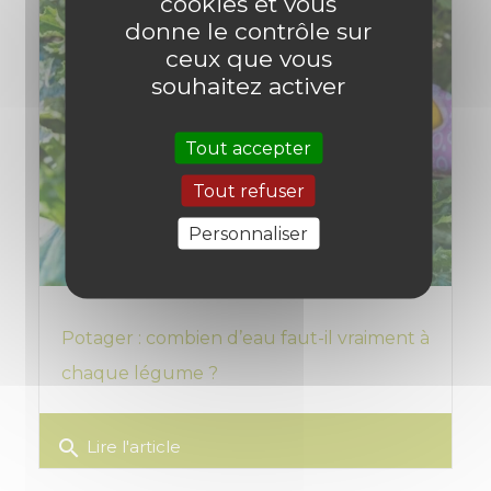
cookies et vous
donne le contrôle sur
ceux que vous
souhaitez activer
Tout accepter
Tout refuser
Personnaliser
Potager : combien d’eau faut-il vraiment à
chaque légume ?
search
Lire l'article