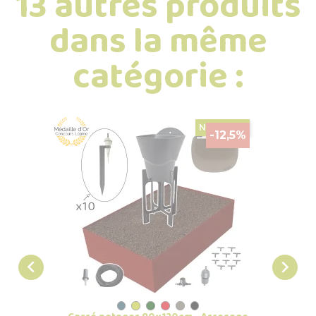
13 autres produits
dans la même
catégorie :
NOUVEAU
-12,5%

