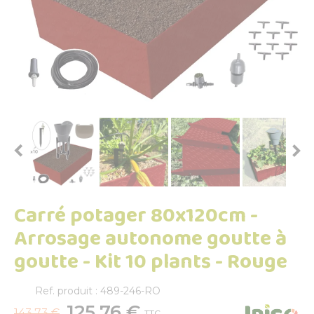


Carré potager 80x120cm -
Arrosage autonome goutte à
goutte - Kit 10 plants - Rouge
Ref. produit : 489-246-RO
125,76 €
143,73 €
TTC