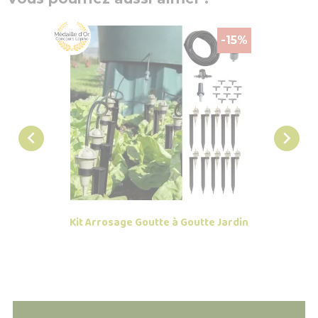
-15%


Kit Arrosage Goutte à Goutte Jardin