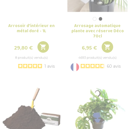
Arrosoir d'intérieur en
Arrosage automatique
métal doré - 1L
plante avec réserve Déco
70cl


Prix
Prix
29,80 €
6,95 €
8 produit(s) vendu(s)
4693 produit(s) vendu(s)
1
avis
60
avis