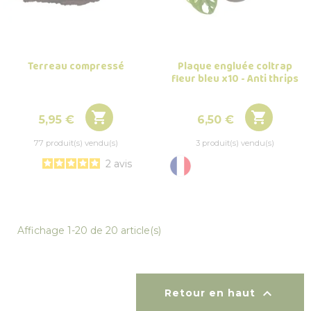
Terreau compressé
Plaque engluée coltrap
fleur bleu x10 - Anti thrips


Prix
Prix
5,95 €
6,50 €
77 produit(s) vendu(s)
3 produit(s) vendu(s)
2
avis
Affichage 1-20 de 20 article(s)

Retour en haut