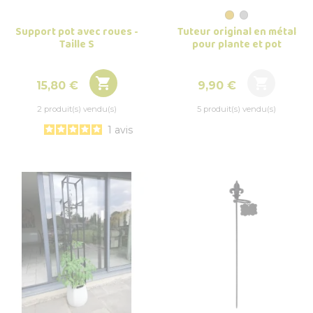
Support pot avec roues -
Tuteur original en métal
Taille S
pour plante et pot


Prix
Prix
15,80 €
9,90 €
2 produit(s) vendu(s)
5 produit(s) vendu(s)
1
avis