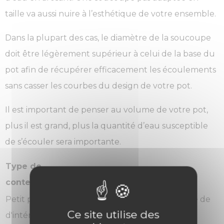
taille va aussi nuire à l’esthétique de votre ensemble.
Dans la plupart des cas, le diamètre de la soucoupe
doit être légèrement supérieur à celui de la base du
pot afin de récupérer efficacement les écoulements
sans casser les courbes du design de votre pot.
Il est important de penser au volume de votre pot,
plus il est grand, plus la quantité d’eau susceptible
de s’écouler sera importante.
Type de
Point de vigilance
contenant
Petit pot
Privilégier une récupération discrète de
Ce site utilise des
d'intérieur
l'eau