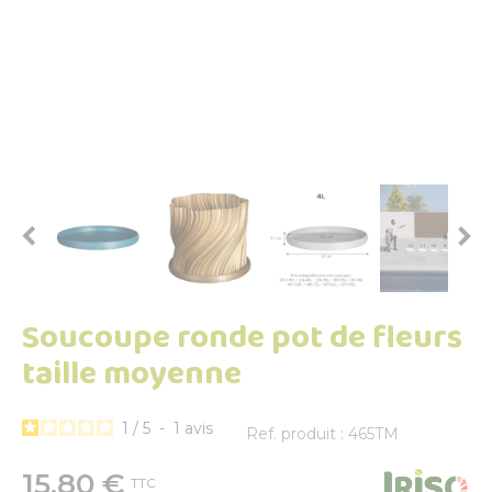


Soucoupe ronde pot de fleurs
taille moyenne
1
/
5
-
1
avis
Ref. produit : 465TM
15,80 €
TTC