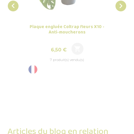


Plaque engluée Coltrap fleurs X10 -
Suppo
Anti-moucherons

Prix
6,50 €
7 produit(s) vendu(s)
Articles du blog en relation