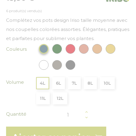
6 produit(s) vendu(s)
Complétez vos pots design Iriso taille moyenne avec
nos coupelles colorées assorties. Élégantes, pratiques
et parfaites pour sublimer vos plantes.
Couleurs
Vert Foncé
Rouge
Cuivre
Bronze
Or
Bleu paon
Blanc
Gris
Gris anthracite
Volume
4L
6L
7L
8L
10L
11L
12L
Quantité