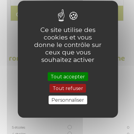
search
Lire l'article
Ce site utilise des
cookies et vous
donne le contrôle sur
Les Avis clients sur Soucoupe
ceux que vous
ronde pot de fleurs taille moyenne
souhaitez activer
1
/
5
Tout accepter
Tout refuser
Personnaliser
Basé sur
1
avis soumis à un
contrôle
Voir tous les avis sur ce site
5
étoiles
0
4
étoiles
0