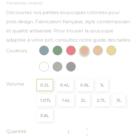
11 produit(s) vendu(s)
Découvrez nos petites soucoupes colorées pour
pots design. Fabrication française, style contemporain
et qualité artisanale. Pour trouver la soucoupe
adaptée à votre pot, consultez notre guide des tailles.
Couleurs
Bleu paon
Vert Foncé
Rouge
Bronze
Or
Cuivre
Blanc
Gris
Gris anthracite
Volume
0.2L
0.4L
0.6L
1L
1.07L
1.4L
2L
2.7L
3L
3.6L
Quantité