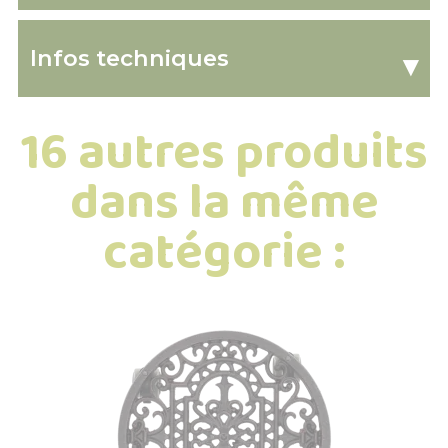
Infos techniques
▾
16 autres produits
dans la même
catégorie :