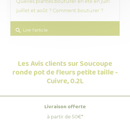
Quelles plantes bouturer en été en juin
juillet et août ? Comment bouturer ?
search
Lire l'article
Les Avis clients sur Soucoupe
ronde pot de fleurs petite taille -
Cuivre, 0.2L
Livraison offerte
à partir de 50€*