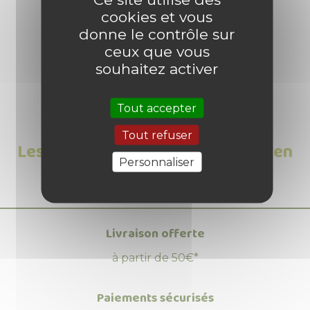
cookies et vous
15 produit(s) vendu(s)
donne le contrôle sur
1
avis
ceux que vous
souhaitez activer
Tout accepter
Tout refuser
Les Avis clients sur Pulvérisateur en
Personnaliser
verre pour plantes - Orange
Livraison offerte
à partir de 50€*
Paiements sécurisés