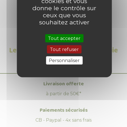
cookies et vous
donne le contrôle sur
ceux que vous
souhaitez activer
Tout accepter
Les Avis clients sur Chaîne de pluie
Tout refuser
couleur cuivre
Personnaliser
Livraison offerte
à partir de 50€*
Paiements sécurisés
CB - Paypal - 4x sans frais