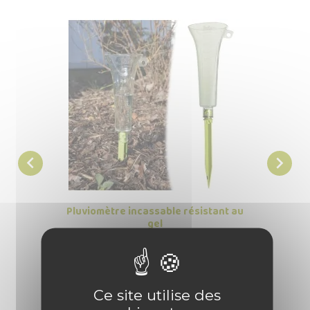


Pluviomètre incassable résistant au
gel

Prix
6,95 €
1306 produit(s) vendu(s)
Ce site utilise des
54
avis