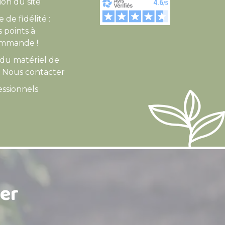
tion du site
de fidélité :
 points à
mmande !
 du matériel de
- Nous contacter
essionnels
er