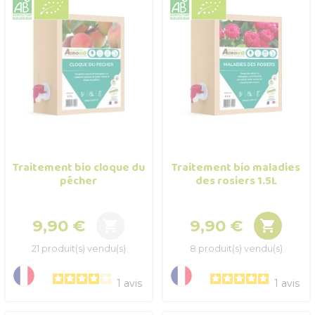
Traitement bio cloque du
Traitement bio maladies
pêcher
des rosiers 1.5L
9,90 €
9,90 €


Prix
Prix
21 produit(s) vendu(s)
8 produit(s) vendu(s)
1
avis
1
avis