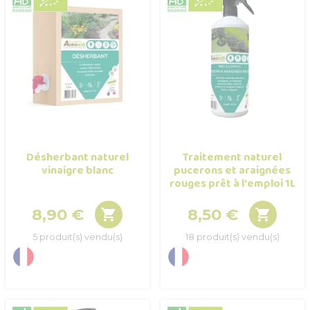
Désherbant naturel
Traitement naturel
vinaigre blanc
pucerons et araignées
rouges prêt à l'emploi 1L
8,90 €
8,50 €


Prix
Prix
5 produit(s) vendu(s)
18 produit(s) vendu(s)