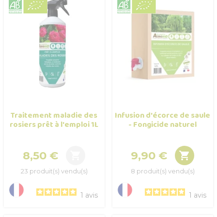
Traitement maladie des
Infusion d'écorce de saule
rosiers prêt à l'emploi 1L
- Fongicide naturel
8,50 €
9,90 €


Prix
Prix
23 produit(s) vendu(s)
8 produit(s) vendu(s)
1
avis
1
avis