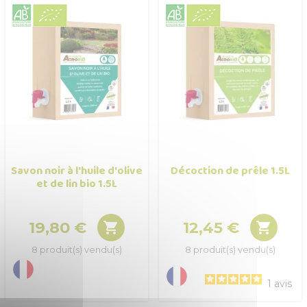
Savon noir à l'huile d'olive
Décoction de prêle 1.5L
et de lin bio 1.5L
19,80 €
12,45 €


Prix
Prix
8 produit(s) vendu(s)
8 produit(s) vendu(s)
1
avis