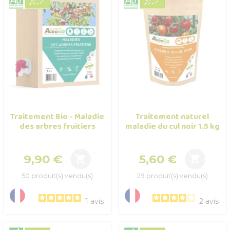
Traitement Bio - Maladie
Traitement naturel
des arbres fruitiers
maladie du cul noir 1.5 kg
9,90 €
5,60 €


Prix
Prix
50 produit(s) vendu(s)
29 produit(s) vendu(s)
1
avis
2
avis