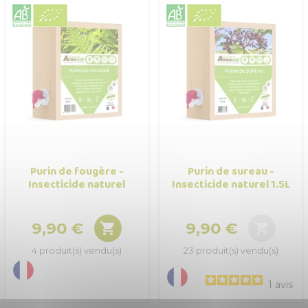
Purin de fougère -
Purin de sureau -
Insecticide naturel
Insecticide naturel 1.5L
9,90 €
9,90 €


Prix
Prix
4 produit(s) vendu(s)
23 produit(s) vendu(s)
1
avis