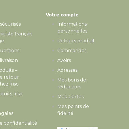
Votre compte
sécurisés
Informations
personnelles
cialiste français
ge
Retours produit
questions
Commandes
livraison
Avoirs
oduits –
Adresses
de retour
Mes bons de
hez Iriso
réduction
duits Iriso
Mes alertes
Mes points de
égales
fidélité
e confidentialité