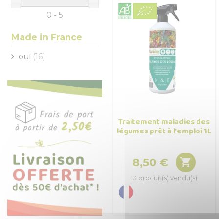
0 - 5
Made in France
oui
(16)
Traitement maladies des
légumes prêt à l'emploi 1L
8,50 €

Prix
13 produit(s) vendu(s)