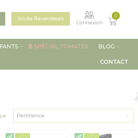
0
Accès Revendeurs
Connexion
FANTS
SPÉCIAL TOMATES
BLOG
CONTACT

Pertinence
par :