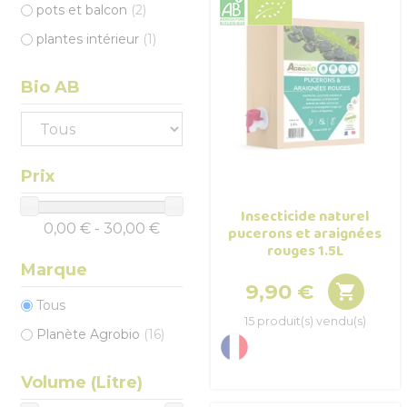
pots et balcon
(2)
plantes intérieur
(1)
Bio AB
Prix
Insecticide naturel
0,00 € - 30,00 €
pucerons et araignées
rouges 1.5L
Marque
9,90 €

Prix
Tous
15 produit(s) vendu(s)
Planète Agrobio
(16)
Volume (Litre)