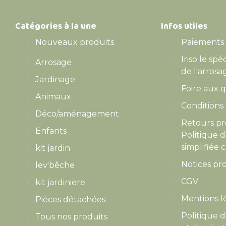
Catégories à la une
Infos utiles
Nouveaux produits
Paiements 
Iriso le spé
Arrosage
de l'arrosa
Jardinage
Foire aux 
Animaux
Conditions 
Déco/aménagement
Retours pr
Enfants
Politique 
simplifiée c
kit jardin
Notices pro
lev'bêche
CGV
kit jardiniere
Mentions l
Pièces détachées
Politique d
Tous nos produits