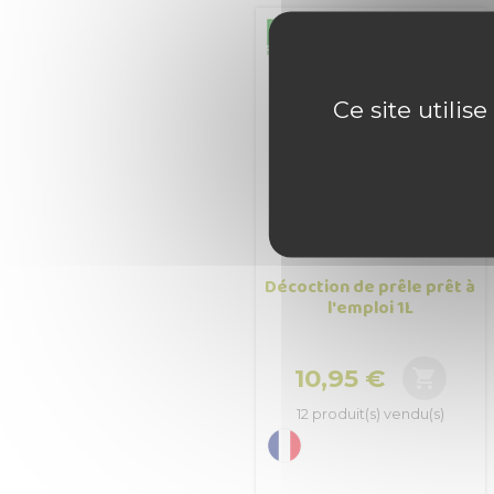
Ce site utilis
Décoction de prêle prêt à
l'emploi 1L
10,95 €

Prix
12 produit(s) vendu(s)