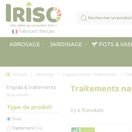
Panneau de gestion des cookies
Fabricant français
ARROSAGE
JARDINAGE
POTS & VAS
Accueil
Jardinage
Engrais naturel - Traitements
Tra
Traitements na
Engrais & traitements
(16 produits)
Type de produit
Il y a 16 produits.
Tous
Traitement
(14)