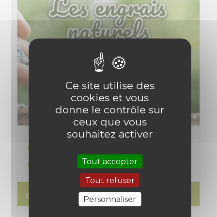
Ce site utilise des
cookies et vous
donne le contrôle sur
ceux que vous
souhaitez activer
Engrais naturels, organiques ou bio pour
Tout accepter
potager, jardin, arbres et plantes
Tout refuser
search
Lire l'article
Personnaliser