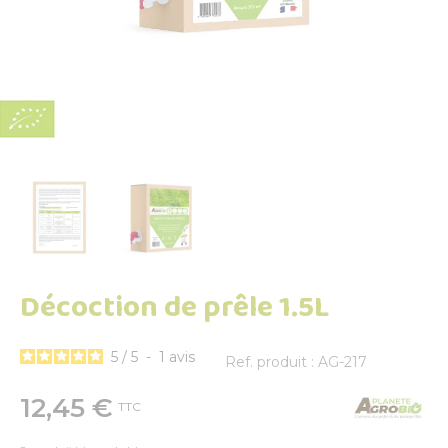
Décoction de prêle 1.5L
5
/
5
-
1
avis
Ref. produit : AG-217
12,45 €
TTC