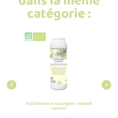
dans la même
catégorie :


Anti-limaces et escargots - répulsif
naturel