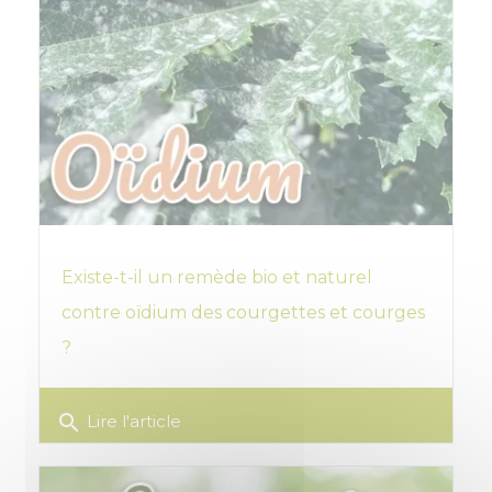
Existe-t-il un remède bio et naturel
contre oïdium des courgettes et courges
?
search
Lire l'article