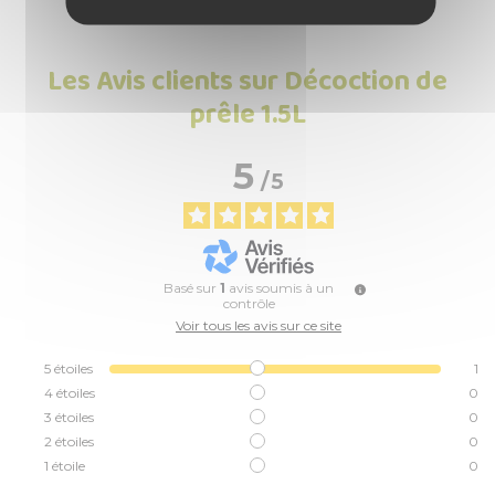
Les Avis clients sur Décoction de
prêle 1.5L
5
/
5
Basé sur
1
avis soumis à un
contrôle
Voir tous les avis sur ce site
5
étoiles
1
4
étoiles
0
3
étoiles
0
2
étoiles
0
1
étoile
0