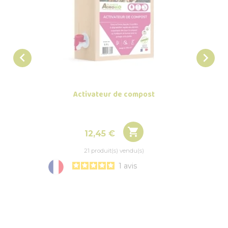


Activateur de compost
Traite

Prix
12,45 €
21 produit(s) vendu(s)
1
avis