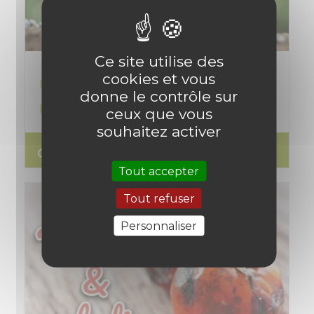
Ce site utilise des
cookies et vous
Engrais naturels, organiques ou bio pour
donne le contrôle sur
potager, jardin, arbres et plantes
ceux que vous
souhaitez activer
search
Lire l'article
Tout accepter
Tout refuser
Personnaliser