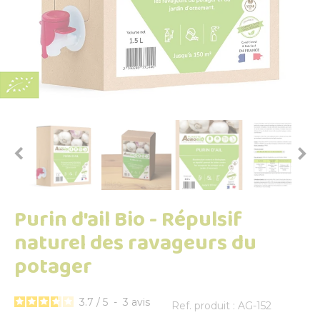


Purin d'ail Bio - Répulsif
naturel des ravageurs du
potager
3.7
/
5
-
3
avis
Ref. produit : AG-152