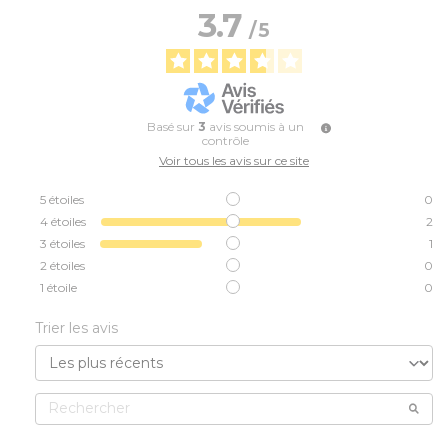
3.7
/
5
Basé sur
3
avis soumis à un
contrôle
Voir tous les avis sur ce site
5
étoiles
0
4
étoiles
2
3
étoiles
1
2
étoiles
0
1
étoile
0
Trier les avis