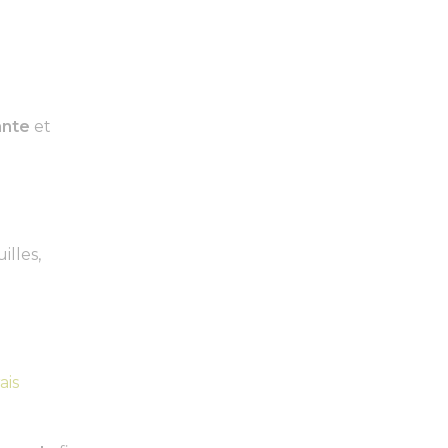
ante
et
illes,
ais