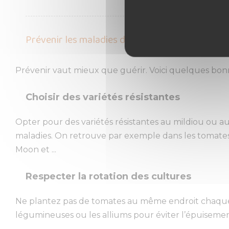
Prévenir les maladies des tomates : les bonnes
Prévenir vaut mieux que guérir. Voici quelques bonne
Choisir des variétés résistantes
Opter pour des variétés résistantes au mildiou ou a
maladies. On retrouve par exemple dans les tomates p
Moon et ...
Respecter la rotation des cultures
Ne plantez pas de tomates au même endroit chaque
légumineuses ou les alliums pour éviter l’épuisement