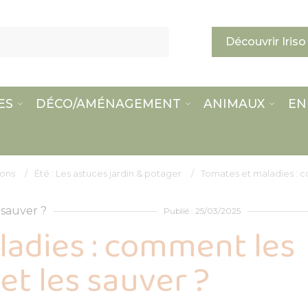
Découvrir Iriso
ES
DÉCO/AMÉNAGEMENT
ANIMAUX
EN
sons
Été : Les astuces jardin & potager
Tomates et maladies : c
Publié : 25/03/2025
adies : comment les
et les sauver ?