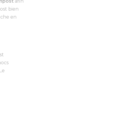
mpost
afin
ost bien
iche en
est
hocs
 Le