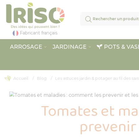
Panneau de gestion des cookies
Fabricant français
ARROSAGE
JARDINAGE
POTS & VAS
Accueil
Blog
Les astuces jardin & potager au fil des sai
Tomates et mal
prevenir 