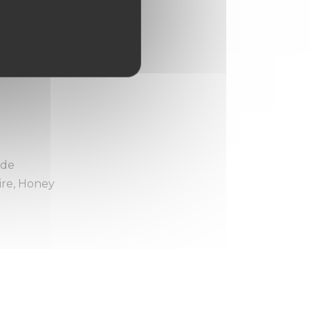
 de
ire, Honey