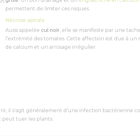
grise
. Un bon drainage et un
engrais riche en calcium
un
permettent de limiter ces risques.
Nécrose apicale
Aussi appelée
cul noir
, elle se manifeste par une tache
l’extrémité des tomates. Cette affection est due à u
de calcium et un arrosage irrégulier.
rir, il s'agit généralement d’une infection bactérienne 
 peut tuer les plants.