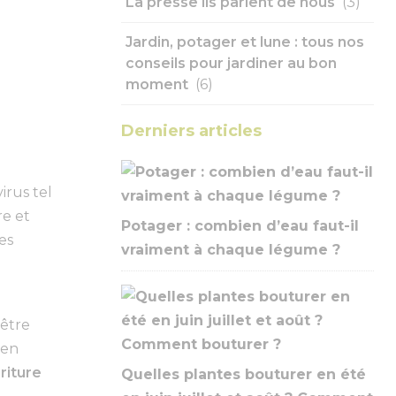
La presse ils parlent de nous
(3)
Jardin, potager et lune : tous nos
conseils pour jardiner au bon
moment
(6)
Derniers articles
irus tel
re et
Potager : combien d’eau faut-il
es
vraiment à chaque légume ?
 être
 en
riture
Quelles plantes bouturer en été