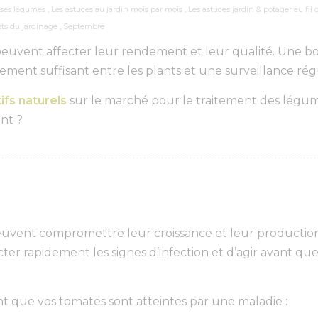
 ses légumes
,
Les astuces au jardin mois par mois
,
Les astuces jardin & potager au fil 
ets du jardinage
,
Septembre
 peuvent affecter leur rendement et leur qualité. Une 
ment suffisant entre les plants et une surveillance régu
ifs naturels
sur le marché pour le traitement des légu
nt ?
peuvent compromettre leur croissance et leur production
r rapidement les signes d’infection et d’agir avant que
t que vos tomates sont atteintes par une maladie :