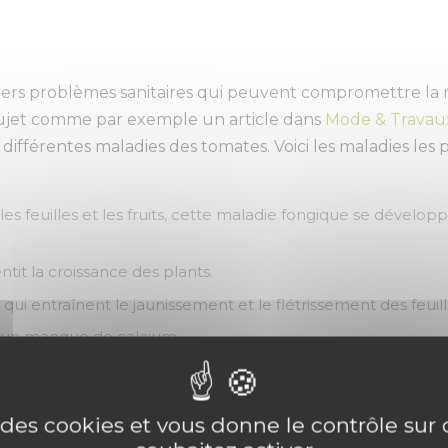
ers problèmes sanitaires qui peuvent compromettre la ré
e sujet comme par exemple un article dans
Mode & Travau
fférentes maladies des tomates. Voici les maladies les 
es feuilles et les fruits, cette maladie fongique se dévelop
ntit la croissance des plants.
qui entraînent le jaunissement et le flétrissement des feuill
à un manque de calcium.
que, qui provoque des déformations des feuilles et réduit 
e des cookies et vous donne le contrôle su
angements rapides et répétitifs d'humidité du sol