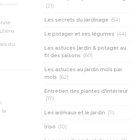
des saisons
,
(21)
Les secrets du jardinage
(54)
bonne
lière.
Le potager et ses légumes
(44)
mes du
Les astuces jardin & potager au
fil des saisons
(60)
Les astuces au jardin mois par
mois
(62)
Entretien des plantes d'intérieur
(17)
.
 le
Les animaux et le jardin
(11)
Iriso
(10)