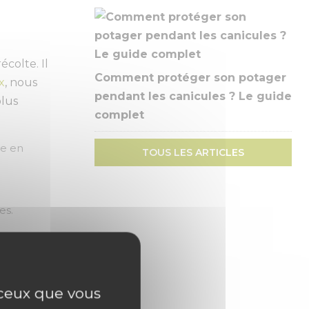
colte. Il
Comment protéger son potager
x
, nous
pendant les canicules ? Le guide
plus
complet
pe en
TOUS LES ARTICLES
es.
la
r ceux que vous