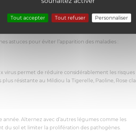
souhaitez activer
Tout accepter
Tout refuser
Personnaliser
 pratiques
s astuces pour éviter l’apparition des maladies :
ux virus permet de réduire considérablement les risques
lus résistante au Mildiou la Tigerelle, Paoline, Rose cla
 année. Alternez avec d’autres légumes comme les
 du sol et limiter la prolifération des pathogènes.