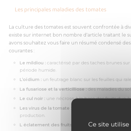
Les principales maladies des tomates
La culture des tomates est souvent confrontée à div
existe sur internet bon nombre d'article traitant l
avons souhaitez vous faire un résumé condensé des di
courantes :
Le mildiou :
caractérisé par des taches brunes sur l
période humide.
L’oïdium :
un feutrage blanc sur les feuilles qui rale
La fusariose et la verticilliose :
des maladies du sol 
Le cul noir :
une nécrose à la base des fruits due 
Les virus de la tomate :
comme le virus de la mosaï
production.
Ce site utilis
L éclatement des fruits
: principalement du aux ch