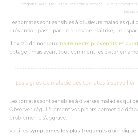
Catégories :
Août
,
Été : Les astuces jardin & potager
,
Juillet
,
Le potager et
Les secr
Les tomates sont sensibles à plusieurs maladies qui
prévention passe par un arrosage maîtrisé, un espace
Il existe de nobreux
traitements préventifs et curat
potager, mais avant tout comment les éviter en amo
Les signes de maladie des tomates à surveiller
Les tomates sont sensibles à diverses maladies qui 
Observer régulièrement vos plants permet de détecte
problème ne s’aggrave.
Voici les
symptômes les plus fréquents
qui indiquen