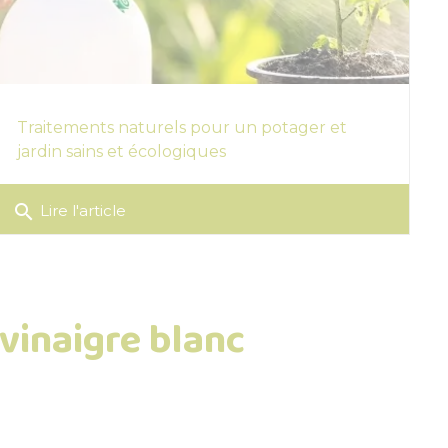
Traitements naturels pour un potager et
jardin sains et écologiques
search
Lire l'article
 vinaigre blanc