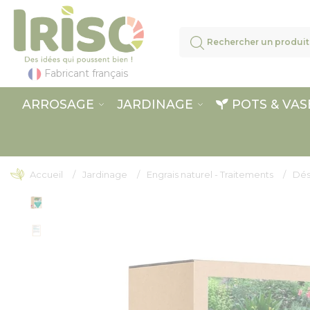
Panneau de gestion des cookies
Fabricant français
ARROSAGE
JARDINAGE
POTS & VAS
Accueil
Jardinage
Engrais naturel - Traitements
Dés