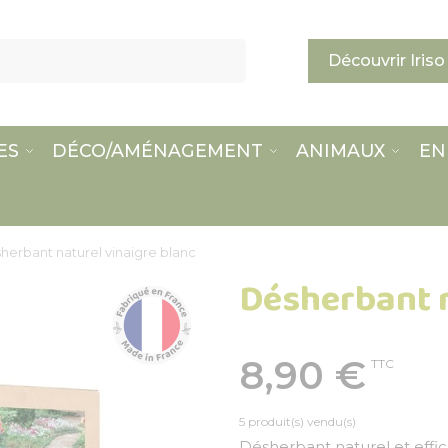
Découvrir Iriso
ES
DÉCO/AMÉNAGEMENT
ANIMAUX
EN
herbant naturel vinaigre blanc
Désherbant n
8,90 €
TTC
5 produit(s) vendu(s)
Désherbant naturel et effi