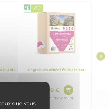

AP- Anti-
Engrais bio arbres fruitiers 1.5L
Purin 
13,99 €

Prix
12 produit(s) vendu(s)
r ceux que vous