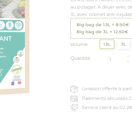
au potager. A diluer avec de
3L avec robinet anti-oxyda
Big bag de 1.5L = 8.90€
Big bag de 3L = 12.50€
Volume
1.5L
3L
Quantité
Livraison offerte à par
Paiements sécurisés CB
Service client au 02 28