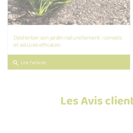
Désherber son jardin naturellement : conseils
et astuces efficaces
search
Lire l'article
Les Avis clien