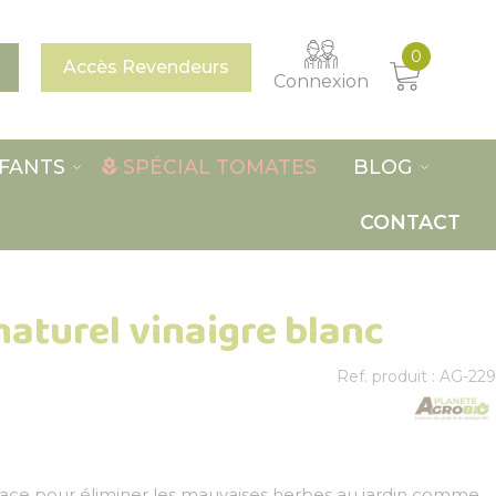
0
Accès Revendeurs
Connexion
FANTS
SPÉCIAL TOMATES
BLOG
CONTACT
aturel vinaigre blanc
Ref. produit : AG-229
cace pour éliminer les mauvaises herbes au jardin comme