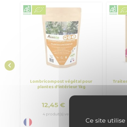

Lombricompost végétal pour
Traite
plantes d'intérieur 1kg
12,45 €

Prix
4 produit(s) vendu(s)
Ce site utilis