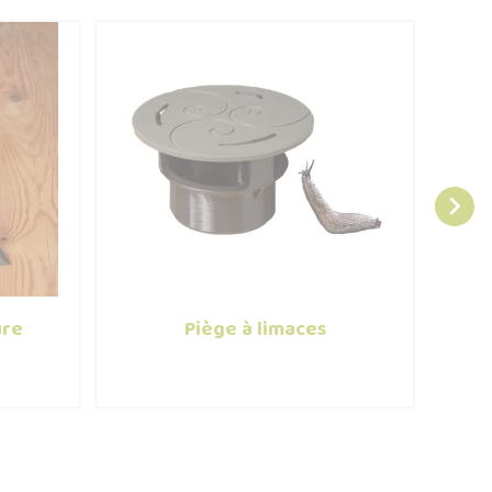

ure
Piège à limaces
Trait