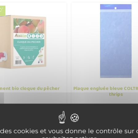
ment bio cloque du pêcher
Plaque engluée bleue COLTR
thrips
9,90 €
0,67 €


Prix
Prix
21 produit(s) vendu(s)
40 produit(s) vendu(s)
e des cookies et vous donne le contrôle su