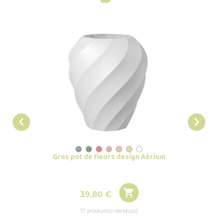


Gros pot de fleurs design Aérium
Soucoup

Prix
39,80 €
17 produit(s) vendu(s)