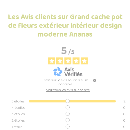
Les Avis clients sur Grand cache pot
de fleurs extérieur intérieur design
moderne Ananas
5
/
5
Basé sur
2
avis soumis à un
contrôle
Voir tous les avis sur ce site
5
étoiles
2
4
étoiles
0
3
étoiles
0
2
étoiles
0
1
étoile
0