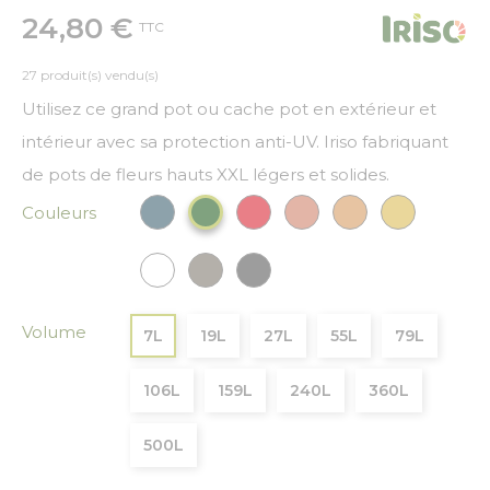
24,80 €
TTC
27 produit(s) vendu(s)
Utilisez ce grand pot ou cache pot en extérieur et
intérieur avec sa protection anti-UV. Iriso fabriquant
de pots de fleurs hauts XXL légers et solides.
Couleurs
Bleu paon
Rouge
Cuivre
Bronze
Or
Vert Foncé
Blanc
Gris
Gris anthracite
Volume
7L
19L
27L
55L
79L
106L
159L
240L
360L
500L