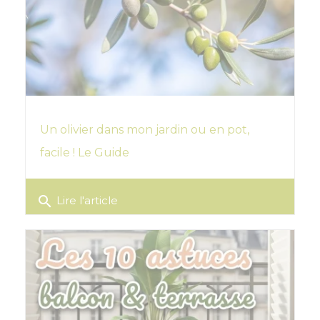
Un olivier dans mon jardin ou en pot,
facile ! Le Guide
search
Lire l'article