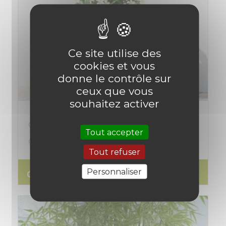
Ce site utilise des
cookies et vous
donne le contrôle sur
ceux que vous
souhaitez activer
Comment bien choisir un pot de fleur :
Tout accepter
guide expert pour vos plantes
Tout refuser
Personnaliser
search
Lire l'article