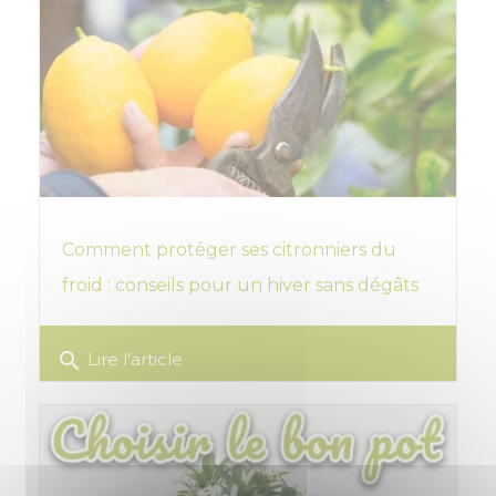
Comment protéger ses citronniers du
froid : conseils pour un hiver sans dégâts
search
Lire l'article