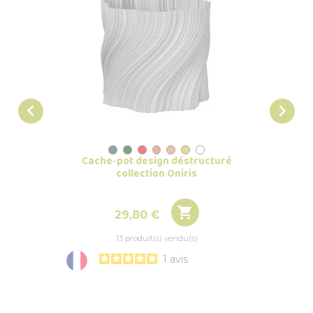


Cache-pot design déstructuré
Cache-
collection Oniris

Prix
29,80 €
13 produit(s) vendu(s)
1
avis