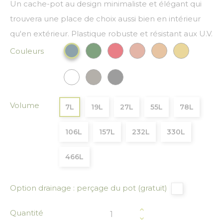
Un cache-pot au design minimaliste et élégant qui
trouvera une place de choix aussi bien en intérieur
qu'en extérieur. Plastique robuste et résistant aux U.V.
Couleurs
Vert Foncé
Rouge
Cuivre
Bronze
Or
Bleu paon
Blanc
Gris
Gris anthracite
Volume
7L
19L
27L
55L
78L
106L
157L
232L
330L
466L
Option drainage : perçage du pot (gratuit)
Quantité