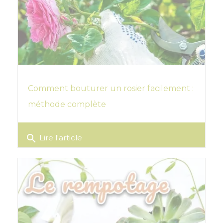
Comment bouturer un rosier facilement :
méthode complète
search
Lire l'article