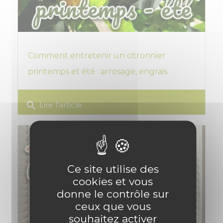
Comment entretenir un citronnier
printemps et été : arrosage, engrais
search
Lire l'article
Ce site utilise des
cookies et vous
donne le contrôle sur
ceux que vous
souhaitez activer