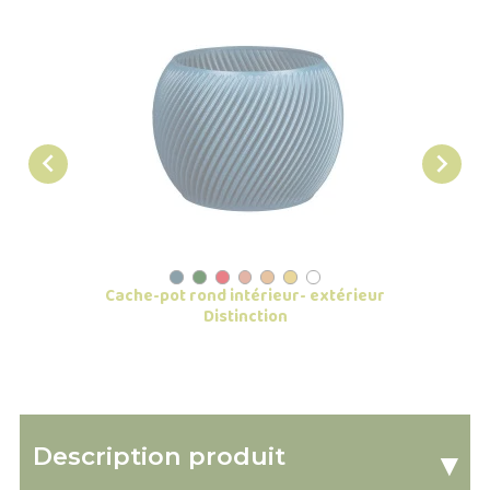


Cache-pot rond intérieur- extérieur
Cach
Distinction
Description produit
▾