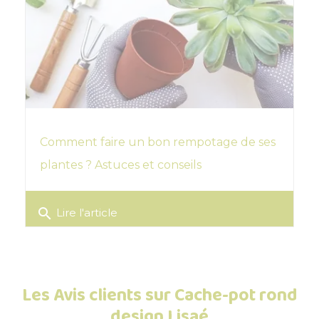
Comment faire un bon rempotage de ses
plantes ? Astuces et conseils
search
Lire l'article
Les Avis clients sur Cache-pot rond
design Lisaé