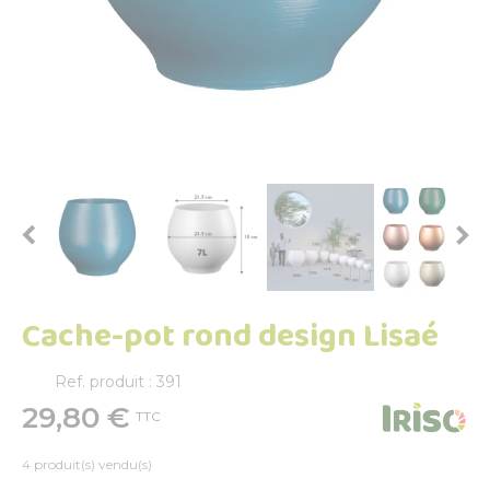


Cache-pot rond design Lisaé
Ref. produit : 391
29,80 €
TTC
4 produit(s) vendu(s)