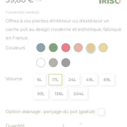
7 produit(s) vendu(s)
Offrez à vos plantes d'intérieur ou d'extérieur un
cache pot au design moderne et esthétique, fabriqué
en France.
Couleurs
Bleu paon
Vert Foncé
Rouge
Cuivre
Or
Bronze
Blanc
Gris
Gris anthracite
Volume
6L
17L
24L
49L
69L
93L
136L
204L
Option drainage : perçage du pot (gratuit)
Quantité