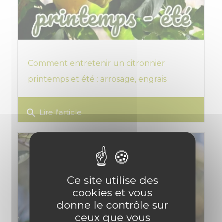
Comment entretenir un citronnier
printemps et été : arrosage, engrais
search
Lire l'article
Ce site utilise des
cookies et vous
donne le contrôle sur
ceux que vous