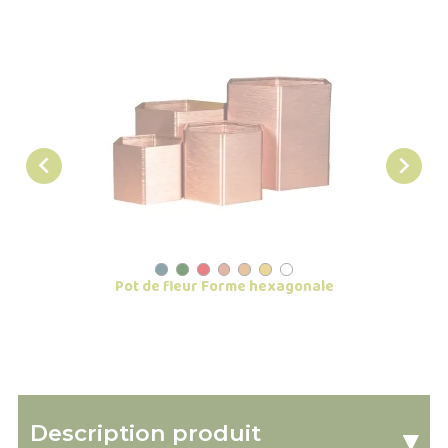


Pot de fleur Forme hexagonale
Pot 
Description produit
▾