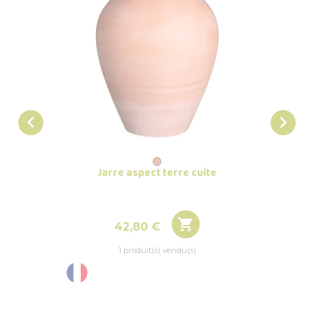


Jarre aspect terre cuite
Pot d

Prix
42,80 €
1 produit(s) vendu(s)