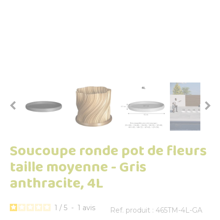


Soucoupe ronde pot de fleurs
taille moyenne - Gris
anthracite, 4L
1
/
5
-
1
avis
Ref. produit : 465TM-4L-GA