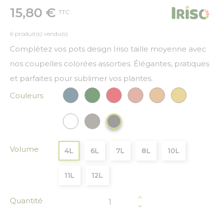
15,80 €
TTC
6 produit(s) vendu(s)
Complétez vos pots design Iriso taille moyenne avec
nos coupelles colorées assorties. Élégantes, pratiques
et parfaites pour sublimer vos plantes.
Couleurs
Bleu paon
Vert Foncé
Rouge
Cuivre
Bronze
Or
Blanc
Gris
Gris anthracite
Volume
4L
6L
7L
8L
10L
11L
12L
Quantité