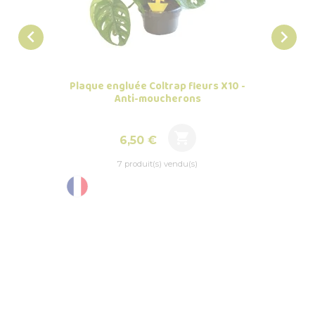


Plaque engluée Coltrap fleurs X10 -
Suppo
Anti-moucherons

Prix
6,50 €
7 produit(s) vendu(s)