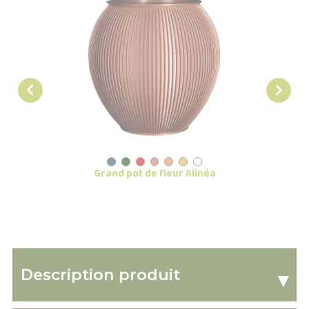


Grand pot de fleur Alinéa
Gros p
Description produit
▾