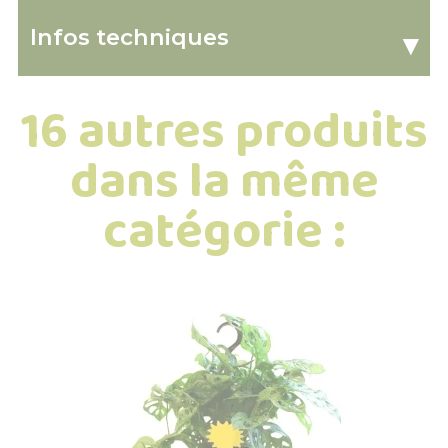
Infos techniques
▾
16 autres produits
dans la même
catégorie :