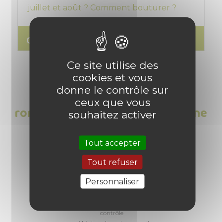
juillet et août ? Comment bouturer ?
search
Lire l'article
Ce site utilise des
cookies et vous
donne le contrôle sur
Les Avis clients sur Soucoupe
ceux que vous
ronde pot de fleurs taille moyenne
souhaitez activer
- Gris anthracite, 4L
Tout accepter
1
/
5
Tout refuser
Personnaliser
Basé sur
1
avis soumis à un
contrôle