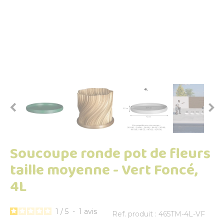


Soucoupe ronde pot de fleurs
taille moyenne - Vert Foncé,
4L
1
/
5
-
1
avis
Ref. produit : 465TM-4L-VF