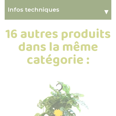
Infos techniques
▾
16 autres produits
dans la même
catégorie :