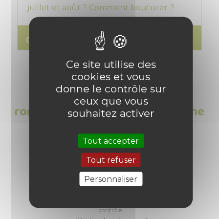
juillet et août ? Comment bouturer ?
search
Lire l'article
Ce site utilise des
cookies et vous
donne le contrôle sur
Les Avis clients sur Soucoupe
ceux que vous
ronde pot de fleurs taille moyenne
souhaitez activer
- Vert Foncé, 4L
Tout accepter
1
/
5
Tout refuser
Personnaliser
Basé sur
1
avis soumis à un
contrôle