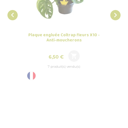


Plaque engluée Coltrap fleurs X10 -
Suppo
Anti-moucherons

Prix
6,50 €
7 produit(s) vendu(s)