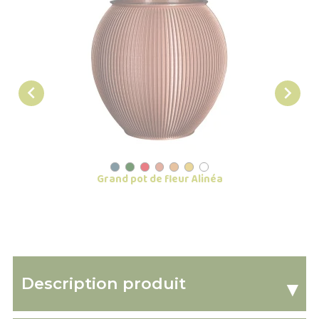


Grand pot de fleur Alinéa
Gros p
Description produit
▾