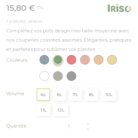
15,80 €
TTC
7 produit(s) vendu(s)
Complétez vos pots design Iriso taille moyenne avec
nos coupelles colorées assorties. Élégantes, pratiques
et parfaites pour sublimer vos plantes.
Couleurs
Bleu paon
Rouge
Cuivre
Bronze
Or
Vert Foncé
Blanc
Gris
Gris anthracite
Volume
4L
6L
7L
8L
10L
11L
12L
Quantité