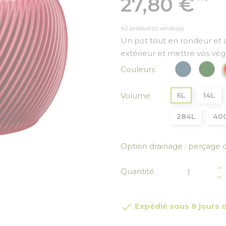
27,80 €
42 produit(s) vendu(s)
Un pot tout en rondeur et 
extérieur et mettre vos vé
Bleu paon
Ver
Couleurs
Volume
6L
14L
284L
40
Option drainage : perçage d
Quantité

Expédié sous 8 jours 