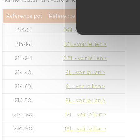
Référence pot
Référence soucoupe assortie
214-6L
0.6L
214-14L
1.4L
214-24L
2.7L
214-40L
4L
214-60L
6L
214-80L
8L
214-120L
12L
214-190L
18L