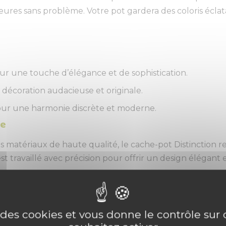
térieures sans problème. Votre pot gardera des coloris é
ur une touche d’élégance et de sophistication.
écoration audacieuse et originale.
e pour une harmonie discrète et moderne.
ce
s matériaux de haute qualité, le cache-pot Distinction
t travaillé avec précision pour offrir un design élégant e
re pot
esign (vendue séparément). Consultez le tableau de corr
e lien associé pour accéder directement à la fiche produ
e des cookies et vous donne le contrôle su
térieur.