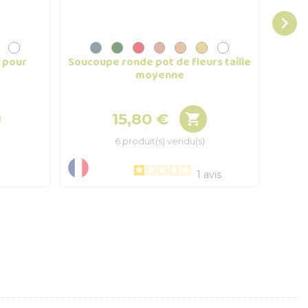

e pour
Soucoupe ronde pot de fleurs taille
Cac
moyenne
15,80 €

Prix
6 produit(s) vendu(s)
1
avis