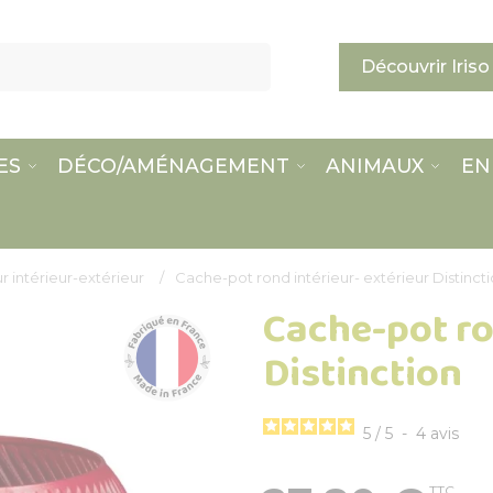
Découvrir Iriso
ES
DÉCO/AMÉNAGEMENT
ANIMAUX
EN
r intérieur-extérieur
Cache-pot rond intérieur- extérieur Distinct
Cache-pot ro
Distinction
5
/
5
-
4
avis
TTC