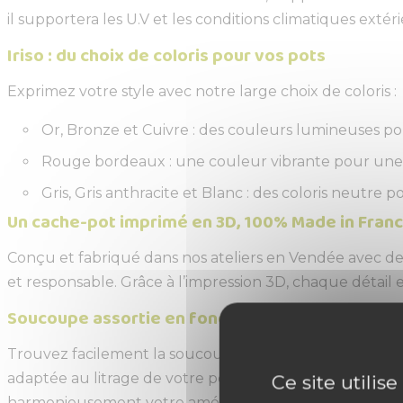
il supportera les U.V et les conditions climatiques ex
Iriso : du choix de coloris pour vos pots
Exprimez votre style avec notre large choix de coloris :
Or, Bronze et Cuivre : des couleurs lumineuses po
Rouge bordeaux : une couleur vibrante pour une d
Gris, Gris anthracite et Blanc : des coloris neutr
Un cache-pot imprimé en 3D, 100% Made in Fran
Conçu et fabriqué dans nos ateliers en Vendée avec de
et responsable. Grâce à l’impression 3D, chaque détail es
Soucoupe assortie en fonction du litrage de vot
Trouvez facilement la soucoupe assortie à votre pot d
adaptée au litrage de votre pot. Cliquez ensuite sur l
Ce site utilis
harmonieusement votre aménagement intérieur ou ex