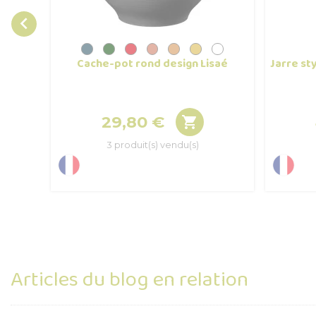

Cache-pot rond design Lisaé
Jarre sty
29,80 €

Prix
3 produit(s) vendu(s)
Articles du blog en relation