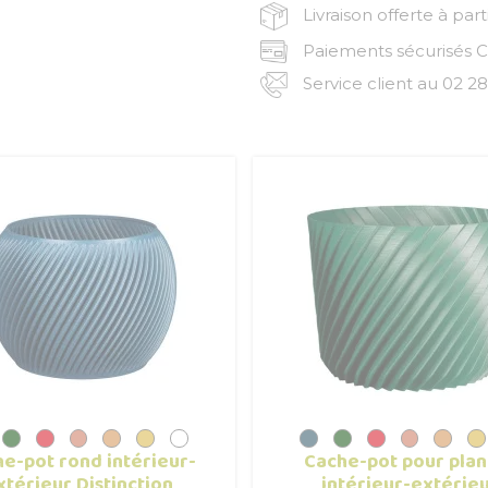
Livraison offerte à par
Paiements sécurisés CB
Service client au 02 28
e-pot rond intérieur-
Cache-pot pour plan
xtérieur Distinction
intérieur-extérie