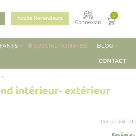
0
Accès Revendeurs
Connexion
FANTS
SPÉCIAL TOMATES
BLOG
CONTACT
ion
nd intérieur- extérieur
Ref. produit : 214