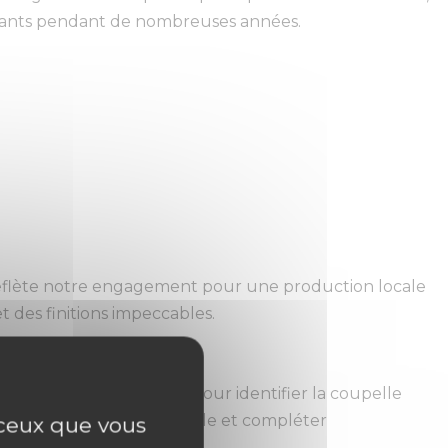
clatants pendant de nombreuses années.
 reflète notre engagement pour une production locale
t des finitions impeccables.
espondance ci-dessous pour identifier la coupelle
it de la soucoupe compatible et compléter
r ceux que vous