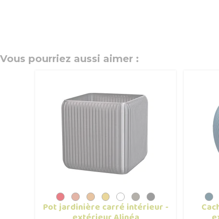
Vous pourriez aussi aimer :
Pot jardinière carré intérieur -
Cach
extérieur Alinéa
e