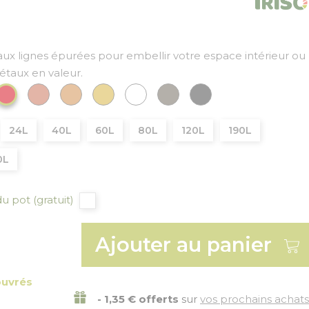
aux lignes épurées pour embellir votre espace intérieur ou
gétaux en valeur.
t Foncé
Cuivre
Bronze
Or
Blanc
Gris
Gris anthracite
Rouge
24L
40L
60L
80L
120L
190L
0L
u pot (gratuit)
Ajouter au panier
ouvrés
- 1,35 € offerts
sur
vos prochains achats