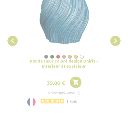


Pot de fleur coloré design Oniris -
Jarre p
Intérieur et extérieur

Prix
39,80 €
5 produit(s) vendu(s)
1
avis