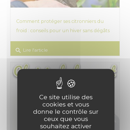
Comment protéger ses citronniers du
froid : conseils pour un hiver sans dégâts
search
Lire l'article
Ce site utilise des
cookies et vous
donne le contrôle sur
ceux que vous
souhaitez activer