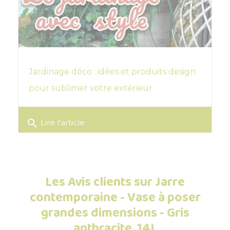
Jardinage déco : idées et produits design
pour sublimer votre extérieur
search
Lire l'article
Les Avis clients sur Jarre
contemporaine - Vase à poser
grandes dimensions - Gris
anthracite, 14L