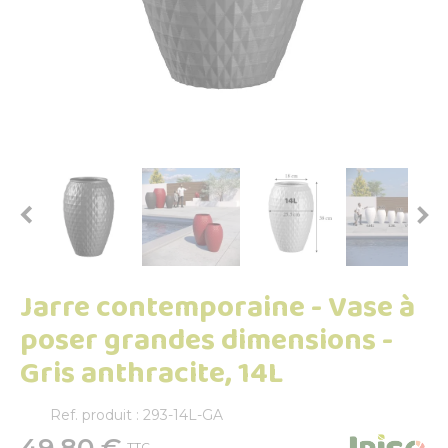


Jarre contemporaine - Vase à
poser grandes dimensions -
Gris anthracite, 14L
Ref. produit : 293-14L-GA
49,80 €
TTC