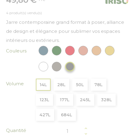
4 produit(s) vendu(s)
Jarre contemporaine grand format à poser, alliance
de design et élégance pour sublimer vos espaces
intérieurs ou extérieurs.
Couleurs
Bleu paon
Vert Foncé
Rouge
Cuivre
Bronze
Or
Blanc
Gris
Gris anthracite
Volume
14L
28L
50L
78L
123L
177L
245L
328L
427L
684L
Quantité