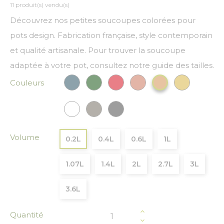
11 produit(s) vendu(s)
Découvrez nos petites soucoupes colorées pour
pots design. Fabrication française, style contemporain
et qualité artisanale. Pour trouver la soucoupe
adaptée à votre pot, consultez notre guide des tailles.
Couleurs
Bleu paon
Vert Foncé
Rouge
Cuivre
Or
Bronze
Blanc
Gris
Gris anthracite
Volume
0.2L
0.4L
0.6L
1L
1.07L
1.4L
2L
2.7L
3L
3.6L
Quantité