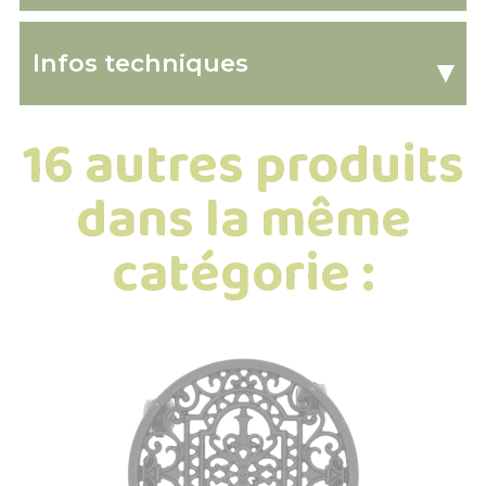
Infos techniques
▾
16 autres produits
dans la même
catégorie :