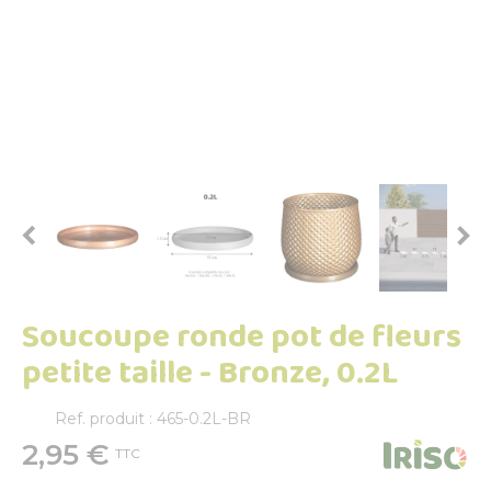


Soucoupe ronde pot de fleurs
petite taille - Bronze, 0.2L
Ref. produit : 465-0.2L-BR
2,95 €
TTC