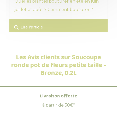
Quelles plantes bouturer en été en juin
juillet et août ? Comment bouturer ?
search
Lire l'article
Les Avis clients sur Soucoupe
ronde pot de fleurs petite taille -
Bronze, 0.2L
Livraison offerte
à partir de 50€*