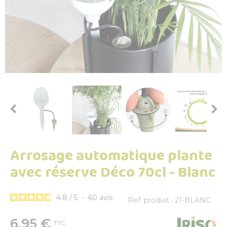


Arrosage automatique plante
avec réserve Déco 70cl - Blanc
4.8
/
5
-
60
avis
Ref. produit : 21-BLANC
6,95 €
TTC