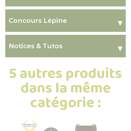
Concours Lépine
▾
Notices & Tutos
▾
5 autres produits
dans la même
catégorie :