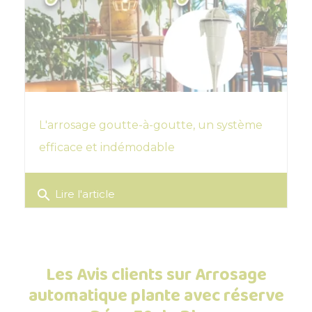
L'arrosage goutte-à-goutte, un système
efficace et indémodable
search
Lire l'article
Les Avis clients sur Arrosage
automatique plante avec réserve