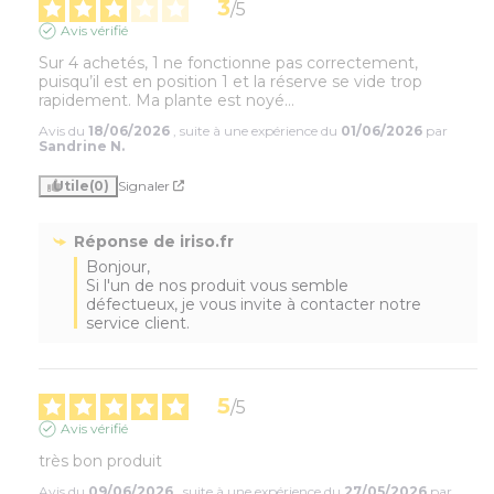
3
/
5
Avis vérifié
Sur 4 achetés, 1 ne fonctionne pas correctement, 
puisqu’il est en position 1 et la réserve se vide trop 
rapidement. Ma plante est noyé…
Avis du
18/06/2026
, suite à une expérience du
01/06/2026
par
Sandrine N.
Utile
(0)
Signaler
Réponse de
iriso.fr
Bonjour,

Si l'un de nos produit vous semble 
défectueux, je vous invite à contacter notre 
service client.
5
/
5
Avis vérifié
très bon produit
Avis du
09/06/2026
, suite à une expérience du
27/05/2026
par