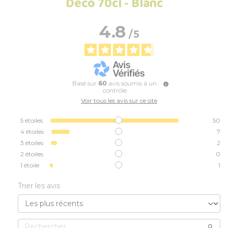
Déco 70cl - Blanc
4.8
/
5
Basé sur
60
avis soumis à un
contrôle
Voir tous les avis sur ce site
5
étoiles
50
4
étoiles
7
3
étoiles
2
2
étoiles
0
1
étoile
1
Trier les avis