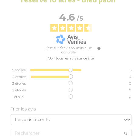
réserve 10 litres - Bleu paon
4.6
/
5
Basé sur
9
avis soumis à un
contrôle
Voir tous les avis sur ce site
5
étoiles
5
4
étoiles
4
3
étoiles
0
2
étoiles
0
1
étoile
0
Trier les avis