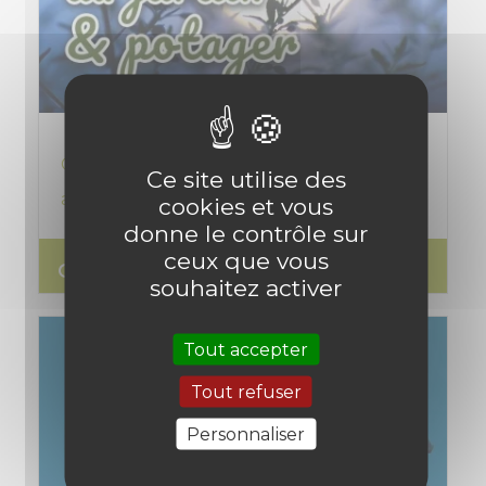
Comment utiliser et comprendre la lune
Ce site utilise des
au jardin et potager ? Un Guide complet
cookies et vous
donne le contrôle sur
ceux que vous
search
Lire l'article
souhaitez activer
Tout accepter
Tout refuser
Personnaliser