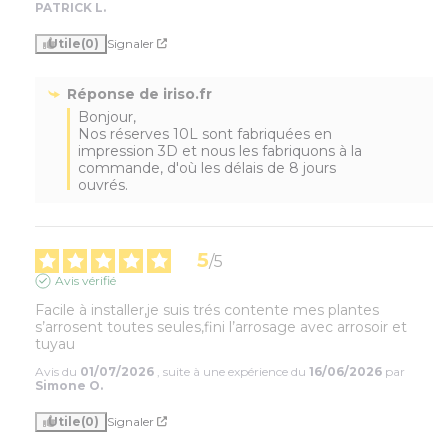
PATRICK L.
Utile
(0)
Signaler
Réponse de
iriso.fr
Bonjour,

Nos réserves 10L sont fabriquées en 
impression 3D et nous les fabriquons à la 
commande, d'où les délais de 8 jours 
ouvrés.
5
/
5
Avis vérifié
Facile à installer,je suis trés contente mes plantes 
s’arrosent toutes seules,fini l’arrosage avec arrosoir et 
tuyau
Avis du
01/07/2026
, suite à une expérience du
16/06/2026
par
Simone O.
Utile
(0)
Signaler