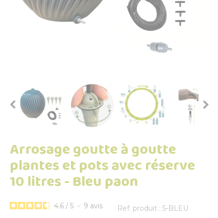


Arrosage goutte à goutte
plantes et pots avec réserve
10 litres - Bleu paon
4.6
/
5
-
9
avis
Ref. produit : 5-BLEU