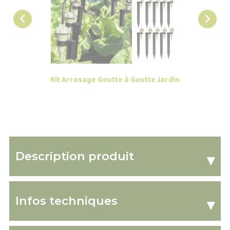


Kit Arrosage Goutte à Goutte Jardin
Arros
Description produit
▾
Infos techniques
▾