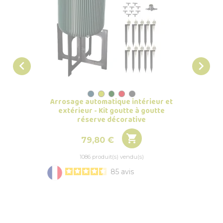


Arrosage automatique intérieur et
Arros
extérieur - Kit goutte à goutte
réserve décorative

Prix
79,80 €
1086 produit(s) vendu(s)
85
avis