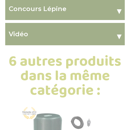
Concours Lépine
▾
Vidéo
▾
6 autres produits
dans la même
catégorie :