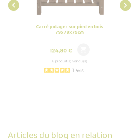


Carré potager sur pied en bois
Carré 
79x79x79cm

Prix
124,80 €
6 produit(s) vendu(s)
1
avis
Articles du blog en relation