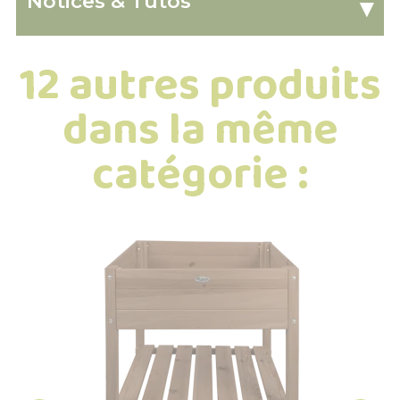
Notices & Tutos
▾
12 autres produits
dans la même
catégorie :