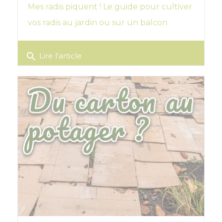
Mes radis piquent ! Le guide pour cultiver
vos radis au jardin ou sur un balcon
search
Lire l'article