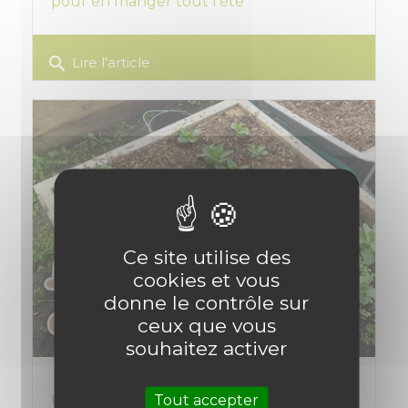
pour en manger tout l'été
search
Lire l'article
Ce site utilise des
cookies et vous
donne le contrôle sur
ceux que vous
souhaitez activer
Tout accepter
Les carrés potagers : Guide complet pour