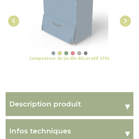


Composteur de jardin décoratif 275L
Ba
Description produit
▾
Infos techniques
▾