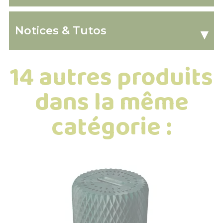
Notices & Tutos
▾
14 autres produits
dans la même
catégorie :