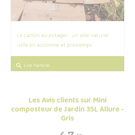
Le carton au potager : un allié naturel
utile en automne et printemps
search
Lire l'article
Les Avis clients sur Mini
composteur de Jardin 35L Allure -
Gris
4.7