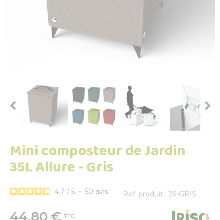


Mini composteur de Jardin
35L Allure - Gris
4.7
/
5
-
50
avis
Ref. produit : 26-GRIS
44,80 €
TTC