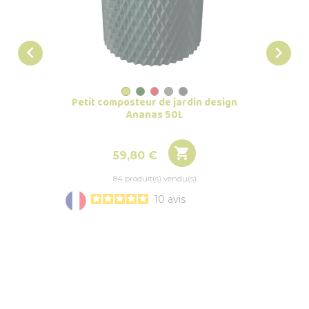


Filtre
Petit composteur de jardin design
Ananas 50L

Prix
59,80 €
84 produit(s) vendu(s)
10
avis