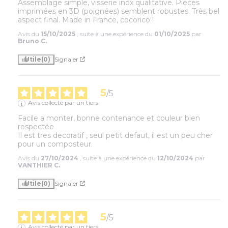
Assemblage simple, visserie inox qualitative. Pièces 
imprimées en 3D (poignées) semblent robustes. Très bel 
aspect final. Made in France, cocorico !
Avis du
15/10/2025
, suite à une expérience du
01/10/2025
par
Bruno C.
Utile
(0)
Signaler
5
/
5
Avis collecté par un tiers
Facile a monter, bonne contenance et couleur bien 
respectée

Il est tres decoratif , seul petit defaut, il est un peu cher 
pour un composteur.
Avis du
27/10/2024
, suite à une expérience du
12/10/2024
par
VANTHIER C.
Utile
(0)
Signaler
5
/
5
Avis collecté par un tiers