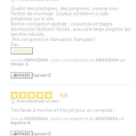
Qualité des plastiques , des poignées , visserie inox . 
Facilité de montage. Couleur conforme a celle 
présentée sur le site.

Bonne conception globale  , couvercle et trappe 
d'extraction facilitant l’accès , avec une large poignée qui 
semble robuste.

 Prix compétitif et fabrication Française !

Par
...
voir plus
Avis du
09/04/2024
, suite à une expérience du
26/03/2024
par
Olivier G.
Utile
(0)
Signaler
5
/
5
Avis collecté par un tiers
Très facile à monter et très joli pour un compost !
Avis du
03/02/2024
, suite à une expérience du
20/01/2024
par
Agathe M.
Utile
(0)
Signaler