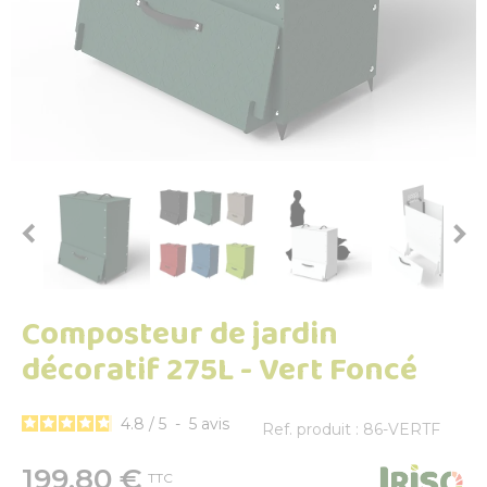


Composteur de jardin
décoratif 275L - Vert Foncé
4.8
/
5
-
5
avis
Ref. produit : 86-VERTF
199,80 €
TTC