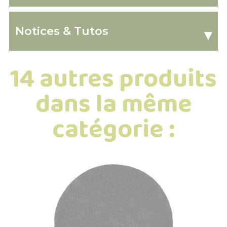
Notices & Tutos
▾
14 autres produits
dans la même
catégorie :