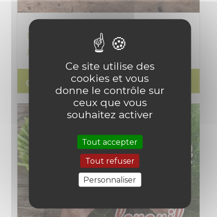
Le compost : mode d'emploi pour un
jardin fertile et écologique
Ce site utilise des
cookies et vous
search
Lire l'article
donne le contrôle sur
ceux que vous
souhaitez activer
Tout accepter
Tout refuser
Personnaliser