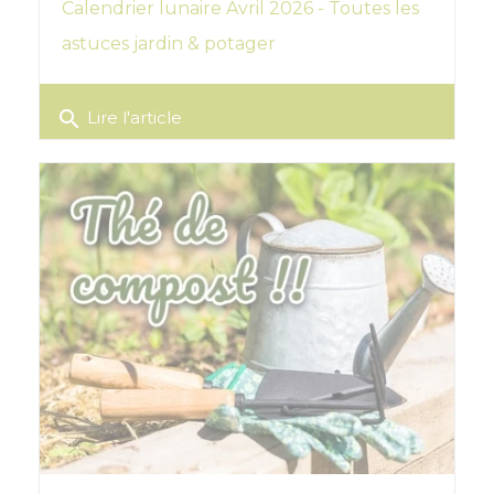
Calendrier lunaire Avril 2026 - Toutes les
astuces jardin & potager
search
Lire l'article