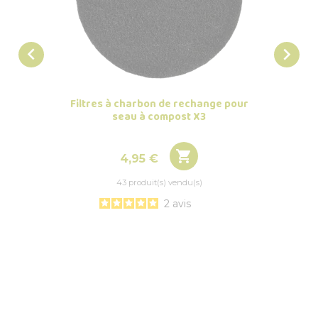


Filtres à charbon de rechange pour
Compo
seau à compost X3
Esse

Prix
4,95 €
43 produit(s) vendu(s)
2
avis