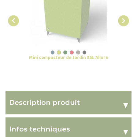


Mini composteur de Jardin 35L Allure
Grand c
Description produit
▾
Infos techniques
▾