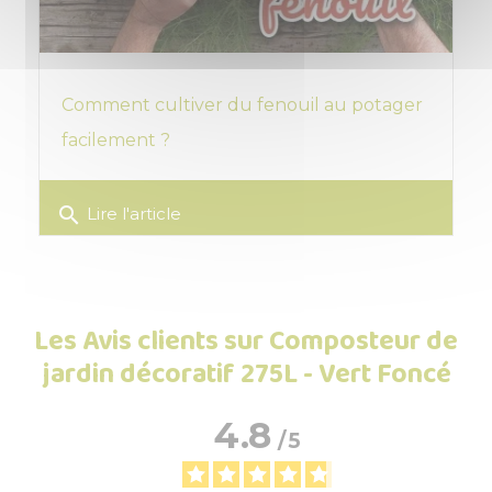
Comment cultiver du fenouil au potager
facilement ?
search
Lire l'article
Les Avis clients sur Composteur de
jardin décoratif 275L - Vert Foncé
4.8
/
5