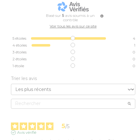
Basé sur
5
avis soumis à un
contrôle
Voir tous les avis sur ce site
5
étoiles
4
4
étoiles
1
3
étoiles
0
2
étoiles
0
1
étoile
0
Trier les avis
5
/
5
Avis vérifié