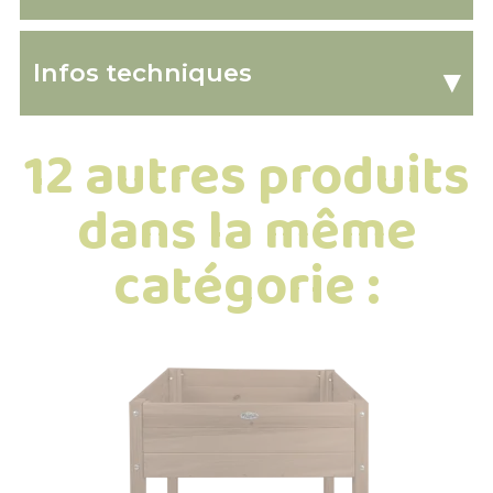
Infos techniques
▾
12 autres produits
dans la même
catégorie :