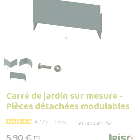
Carré de jardin sur mesure -
Pièces détachées modulables
4.7
/
5
-
3
avis
Ref. produit : 252
5,90 €
TTC