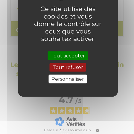
Ce site utilise des
Tout savoir sur le jardinage
cookies et vous
donne le contrôle sur
ceux que vous
search
Lire l'article
souhaitez activer
Tout accepter
Les Avis clients sur Carré de jardin
Tout refuser
sur mesure - Pièces détachées
Personnaliser
modulables
4.7
/
5
Basé sur
3
avis soumis à un