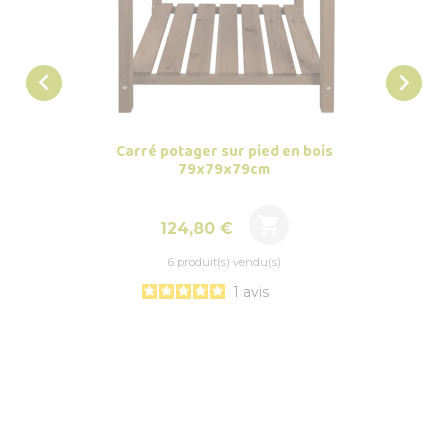


Carré potager sur pied en bois
Carré
79x79x79cm

Prix
124,80 €
6 produit(s) vendu(s)
1
avis