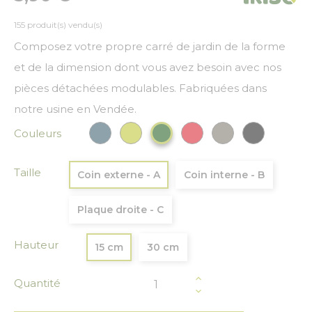
155 produit(s) vendu(s)
Composez votre propre carré de jardin de la forme
et de la dimension dont vous avez besoin avec nos
pièces détachées modulables. Fabriquées dans
notre usine en Vendée.
Couleurs
Bleu paon
Vert anis
Rouge
Gris
Noir
Vert Foncé
Taille
Coin externe - A
Coin interne - B
Plaque droite - C
Hauteur
15 cm
30 cm
Quantité