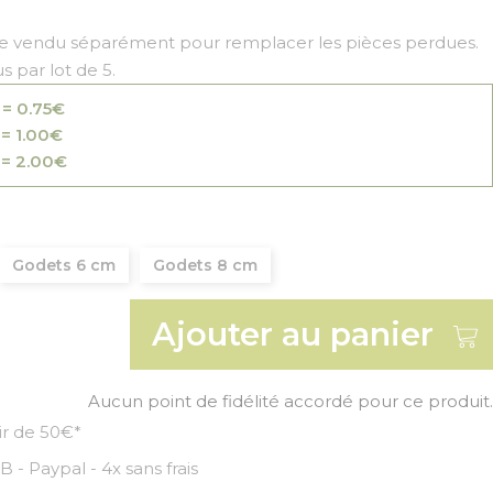
e vendu séparément pour remplacer les pièces perdues.
s par lot de 5.
 = 0.75€
= 1.00€
 = 2.00€
ond
r
Godets 6 cm
Godets 8 cm
Ajouter au panier
Aucun point de fidélité accordé pour ce produit.
tir de 50€*
 - Paypal - 4x sans frais