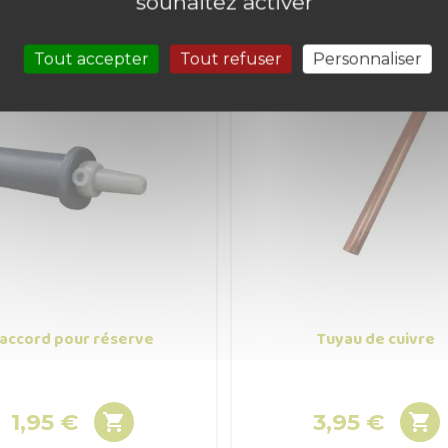
souhaitez activer
Tout accepter
Tout refuser
Personnaliser
accord pour réserve
Tuyau de cuivre
1,95 €
3,95 €


Prix
Prix