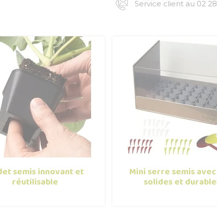
Service client au 02 28
et semis innovant et
Mini serre semis avec
réutilisable
solides et durable