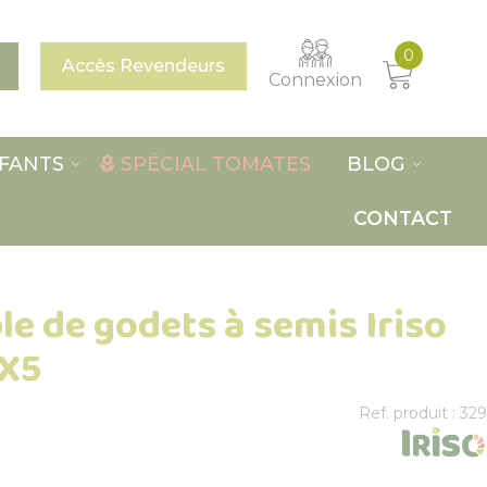
0
Accès Revendeurs
Connexion
FANTS
SPÉCIAL TOMATES
BLOG
CONTACT
e de godets à semis Iriso
 X5
Ref. produit : 329