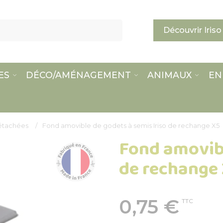
Découvrir Iriso
ES
DÉCO/AMÉNAGEMENT
ANIMAUX
EN
étachées
Fond amovible de godets à semis Iriso de rechange X5
Fond amovibl
de rechange
0,75 €
TTC