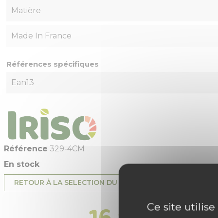
Matière
Made In France
Références spécifiques
Ean13
Référence
329-4CM
En stock
RETOUR À LA SELECTION DU PRODUIT
16 autres p
Ce site utilis