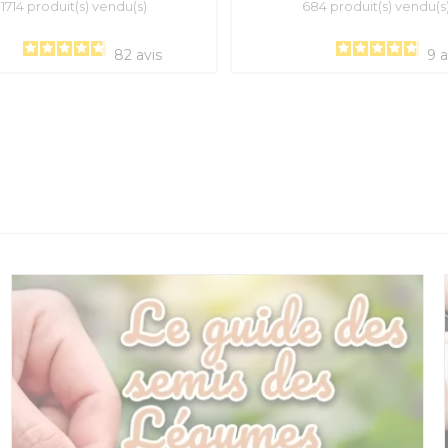
11714 produit(s) vendu(s)
684 produit(s) vendu(s
82
avis
9
a