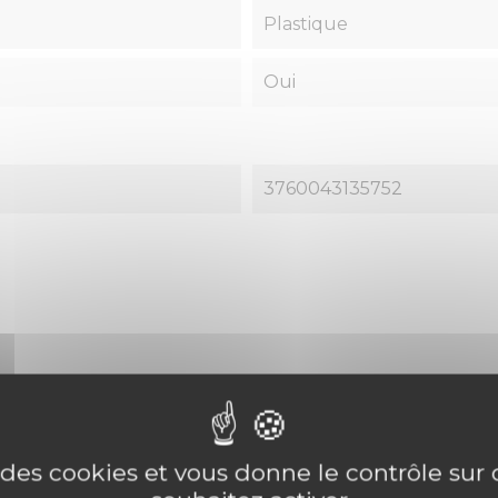
Plastique
Oui
3760043135752
roduits dans la même
e des cookies et vous donne le contrôle su