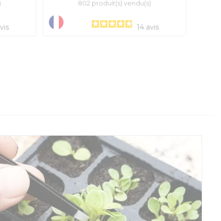
)
802 produit(s) vendu(s)
vis
14
avis