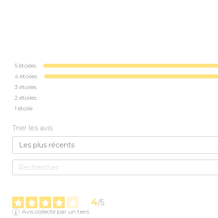
5
étoiles
4
étoiles
3
étoiles
2
étoiles
1
étoile
Trier les avis
4
/
5
Avis collecté par un tiers