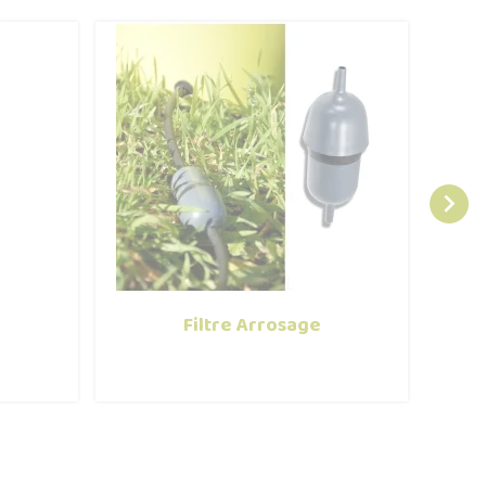

é
Filtre Arrosage