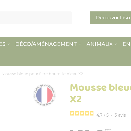
Découvrir Iriso
ES
DÉCO/AMÉNAGEMENT
ANIMAUX
EN
Mousse bleue pour filtre bouteille d'eau X2
Mousse bleue
X2
4.7
/
5
-
3
avis
TTC