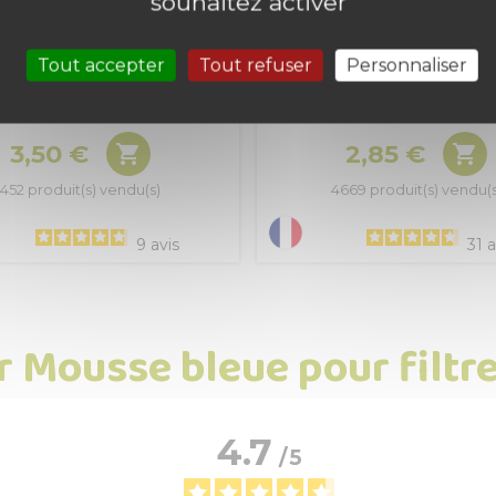
souhaitez activer
 pour filtre spécial eau de
Filtre- Couvercle pour bo
Tout accepter
Tout refuser
Personnaliser
récupération
3,50 €
2,85 €


Prix
Prix
452 produit(s) vendu(s)
4669 produit(s) vendu(s
9
avis
31
a
ur Mousse bleue pour filtre
4.7
/
5