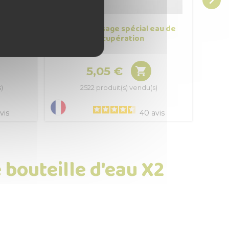

uteille
Filtre arrosage spécial eau de
récupération
5,05 €

Prix
)
2522 produit(s) vendu(s)
vis
40
avis
 bouteille d'eau X2