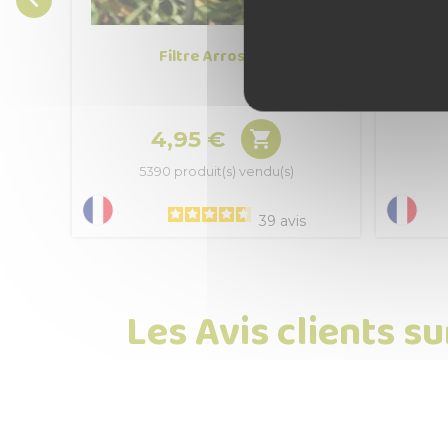

Filtre Arrosage
Mousse
4,95 €

Prix
5390 produit(s) vendu(s)
39
avis
Les Avis clients s