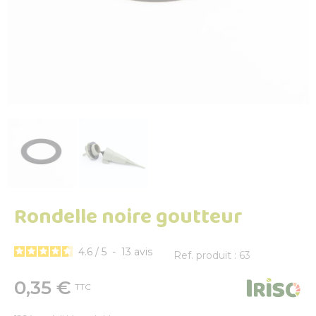
Rondelle noire goutteur
4.6
/
5
-
13
avis
Ref. produit : 63
0,35 €
TTC