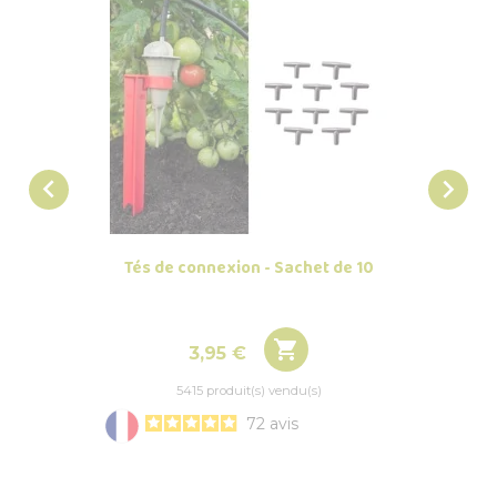


Tés de connexion - Sachet de 10
Racc
récup

Prix
3,95 €
5415 produit(s) vendu(s)
72
avis