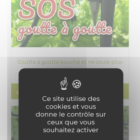
Goutte à goutte bouché et ne coule plus
- Que faire ? Tutos - Entretien
search
Lire l'article
Ce site utilise des
cookies et vous
donne le contrôle sur
ceux que vous
souhaitez activer