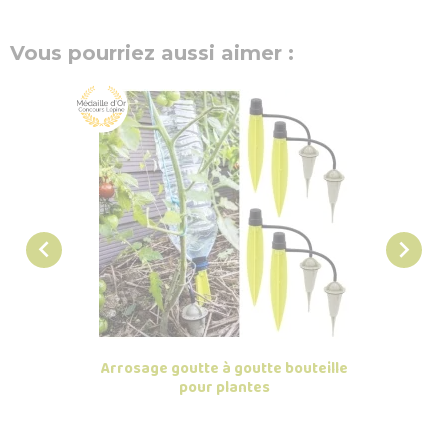
Vous pourriez aussi aimer :


Arrosage goutte à goutte bouteille
Kit Ar
pour plantes