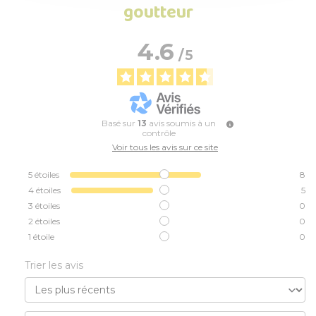
goutteur
4.6
/
5
Basé sur
13
avis soumis à un
contrôle
Voir tous les avis sur ce site
5
étoiles
8
4
étoiles
5
3
étoiles
0
2
étoiles
0
1
étoile
0
Trier les avis