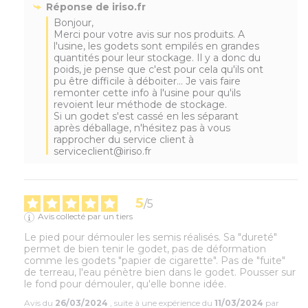
Réponse de
iriso.fr
Bonjour,

Merci pour votre avis sur nos produits. A 
l'usine, les godets sont empilés en grandes 
quantités pour leur stockage. Il y a donc du 
poids, je pense que c'est pour cela qu'ils ont 
pu être difficile à déboiter... Je vais faire 
remonter cette info à l'usine pour qu'ils 
revoient leur méthode de stockage.

Si un godet s'est cassé en les séparant 
après déballage, n'hésitez pas à vous 
rapprocher du service client à 
serviceclient@iriso.fr
5
/
5
Avis collecté par un tiers
Le pied pour démouler les semis réalisés. Sa "dureté" 
permet de bien tenir le godet, pas de déformation 
comme les godets "papier de cigarette". Pas de "fuite" 
de terreau, l'eau pénètre bien dans le godet. Pousser sur 
le fond pour démouler, qu'elle bonne idée.
Avis du
26/03/2024
, suite à une expérience du
11/03/2024
par