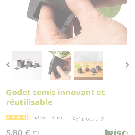


Godet semis innovant et
réutilisable
4.3
/
5
-
3
avis
Ref. produit : 91
5,80 €
TTC