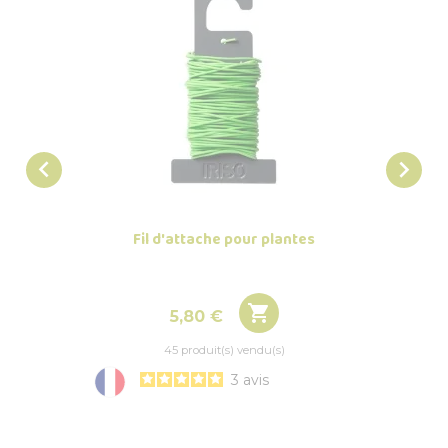


Fil d'attache pour plantes
Pot 
r

Prix
5,80 €
45 produit(s) vendu(s)
3
avis