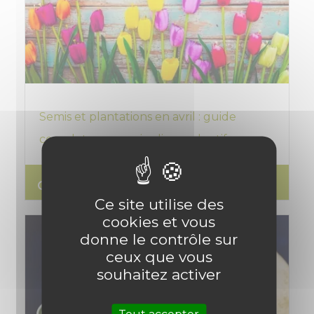
Semis et plantations en avril : guide
complet pour un jardin productif
search
Lire l'article
Ce site utilise des
cookies et vous
donne le contrôle sur
ceux que vous
souhaitez activer