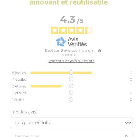
innovant et réutilisable
4.3
/
5
Basé sur
3
avis soumis à un
contrôle
Voir tous les avis sur ce site
5
étoiles
2
4
étoiles
0
3
étoiles
1
2
étoiles
0
1
étoile
0
Trier les avis