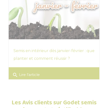
Semis en intérieur dès janvier-février : que
planter et comment réussir ?
search
Lire l'article
Les Avis clients sur Godet semis