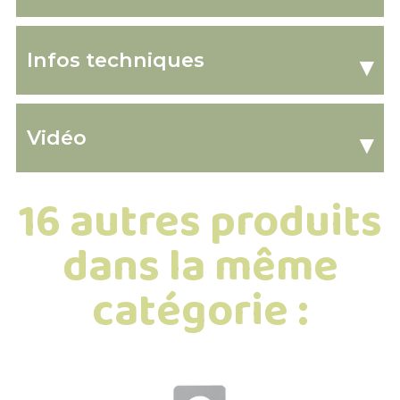
Infos techniques
▾
Vidéo
▾
16 autres produits
dans la même
catégorie :