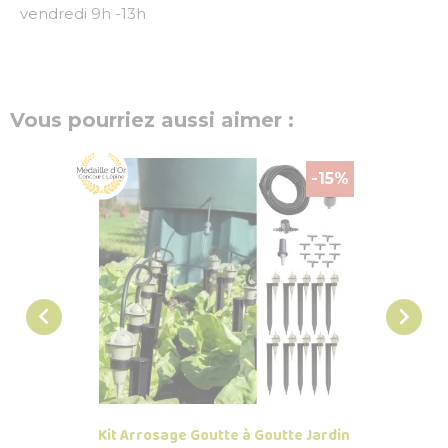
vendredi 9h -13h
Vous pourriez aussi aimer :
-15%


Kit Arrosage Goutte à Goutte Jardin
Aérogr