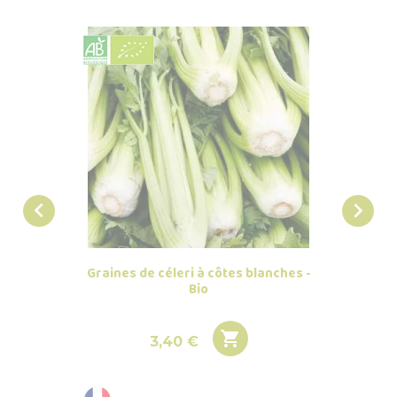


Graines de céleri à côtes blanches -
Grain
Bio

Prix
3,40 €