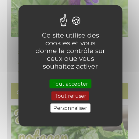
Ce site utilise des
cookies et vous
donne le contrôle sur
Engrais verts à semer en
ceux que vous
septembre‑octobre pour un potager
souhaitez activer
plus fertile
Tout accepter
search
Lire l'article
Tout refuser
Personnaliser