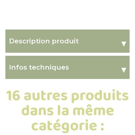
biologiq
Description produit
▾
Infos techniques
▾
16 autres produits
dans la même
catégorie :