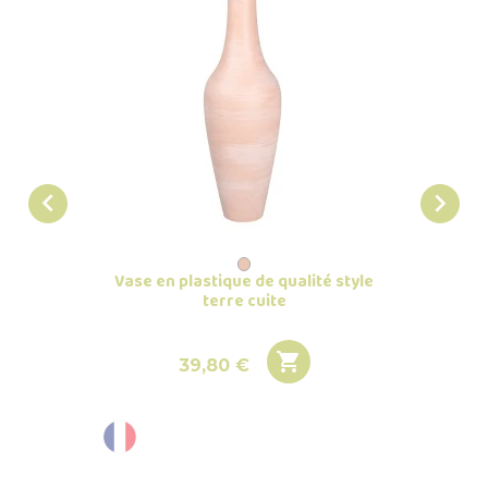


Vase en plastique de qualité style
Vase
terre cuite

Prix
39,80 €