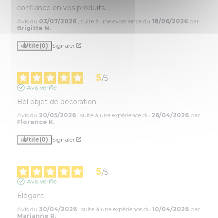
confiance en vos produits.
Avis du
03/07/2026
, suite à une expérience du
18/06/2026
par
Brigitte N.
Utile
(0)
Signaler
5
/
5
Avis vérifié
Bel objet de décoration
Avis du
20/05/2026
, suite à une expérience du
26/04/2026
par
Florence K.
Utile
(0)
Signaler
5
/
5
Avis vérifié
Élégant
Avis du
30/04/2026
, suite à une expérience du
10/04/2026
par
Marianne R.