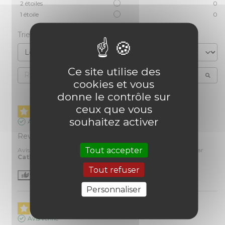
2
étoiles
0
1
étoile
0
Trier les avis
Ce site utilise des
cookies et vous
donne le contrôle sur
ceux que vous
5
/
5
souhaitez activer
Avis vérifié
Revoir vos qualités au niveau des facturations.
Tout accepter
Avis du
31/07/2026
, suite à une expérience du
18/07/2026
par
Catherine M.
Tout refuser
Utile
(0)
Signaler
Personnaliser
5
/
5
Avis vérifié