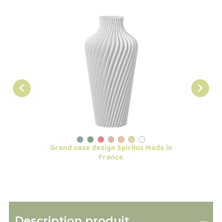


Grand vase design Spirilus Made in
Gra
France
Description produit