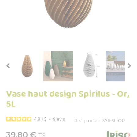


Vase haut design Spirilus - Or,
5L
4.9
/
5
-
9
avis
Ref. produit : 376-5L-OR
39,80 €
TTC