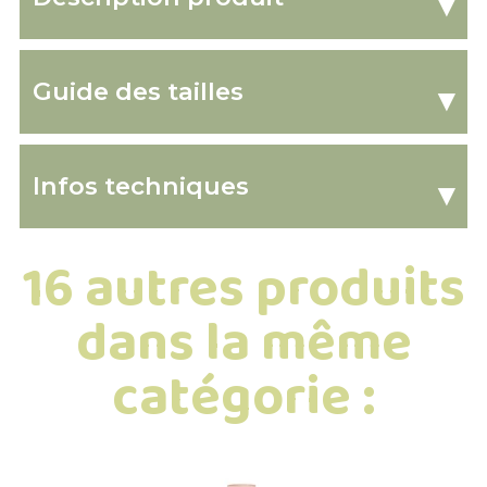
▾
Guide des tailles
▾
Infos techniques
▾
16 autres produits
dans la même
catégorie :