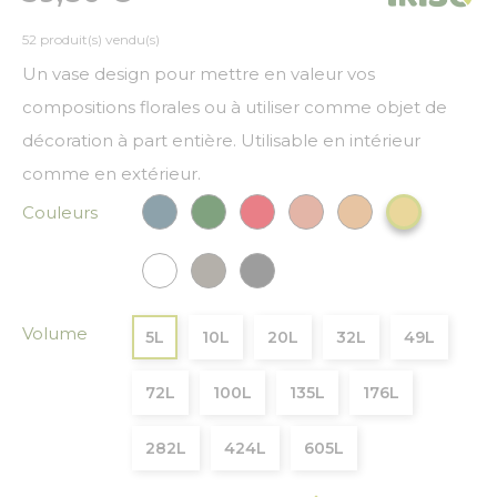
52 produit(s) vendu(s)
Un vase design pour mettre en valeur vos
compositions florales ou à utiliser comme objet de
décoration à part entière. Utilisable en intérieur
comme en extérieur.
Couleurs
Bleu paon
Vert Foncé
Rouge
Cuivre
Bronze
Or
Blanc
Gris
Gris anthracite
Volume
5L
10L
20L
32L
49L
72L
100L
135L
176L
282L
424L
605L