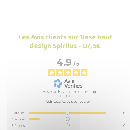
Les Avis clients sur Vase haut
design Spirilus - Or, 5L
4.9
/
5
Basé sur
9
avis soumis à un
contrôle
Voir tous les avis sur ce site
5
étoiles
8
4
étoiles
1
3
étoiles
0