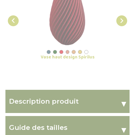


Vase haut design Spirilus
Grand 
Description produit
▾
Guide des tailles
▾