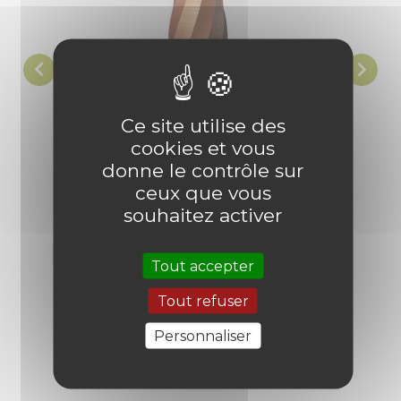


Ce site utilise des
Vase à 
Vase design haut Aérium
cookies et vous
donne le contrôle sur
ceux que vous

Prix
19,80 €
souhaitez activer
32 produit(s) vendu(s)
3
avis
Tout accepter
Tout refuser
Personnaliser