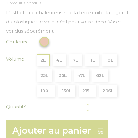
2 produit(s) vendu(s)
L’esthétique chaleureuse de la terre cuite, la légèreté
du plastique : le vase idéal pour votre déco. Vases
vendus séparément.
Couleurs
Terracotta
Volume
2L
4L
7L
11L
18L
25L
35L
47L
62L
100L
150L
215L
296L
Quantité
Ajouter au panier