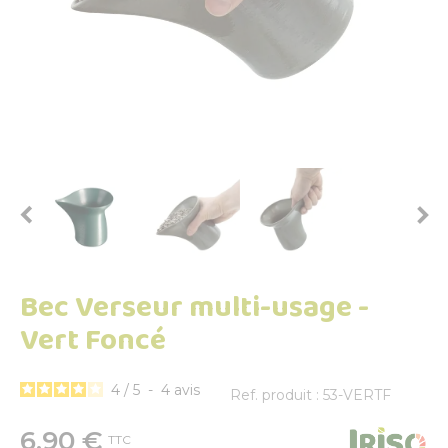


Bec Verseur multi-usage -
Vert Foncé
4
/
5
-
4
avis
Ref. produit : 53-VERTF
6,90 €
TTC