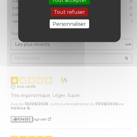
4
étoiles
0
3
étoiles
0
Tout refuser
2
étoiles
0
1
étoile
1
Personnaliser
Trier les avis
1
/
5
Avis vérifié
Très ergonomique. Léger. Super.
Avis du
30/06/2026
, suite à une expérience du
17/06/2026
par
Hélène B.
Utile
(0)
Signaler