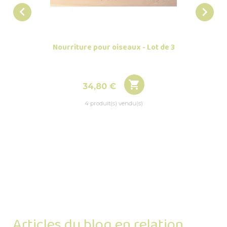


Nourriture pour oiseaux - Lot de 3
Mangeo

Prix
34,80 €
11
4 produit(s) vendu(s)
Articles du blog en relation