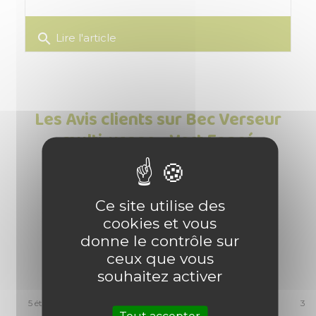
search
Lire l'article
Les Avis clients sur Bec Verseur
multi-usage - Vert Foncé
4
/
5
Ce site utilise des
cookies et vous
donne le contrôle sur
Basé sur
4
avis soumis à un
ceux que vous
contrôle
souhaitez activer
Voir tous les avis sur ce site
5
étoiles
3
Tout accepter