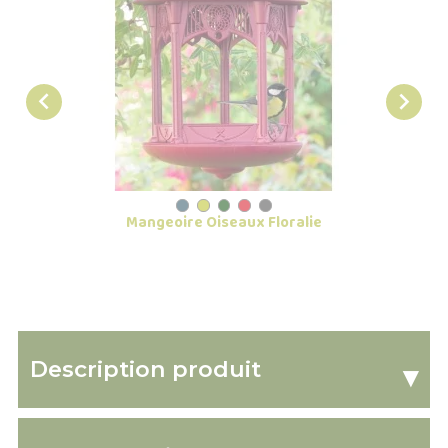


Mangeoire Oiseaux Floralie
Arrosoi
Description produit
▾