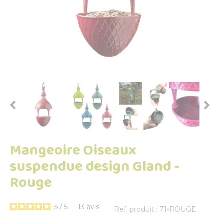


Mangeoire Oiseaux
suspendue design Gland -
Rouge
5
/
5
-
13
avis
Ref. produit : 71-ROUGE