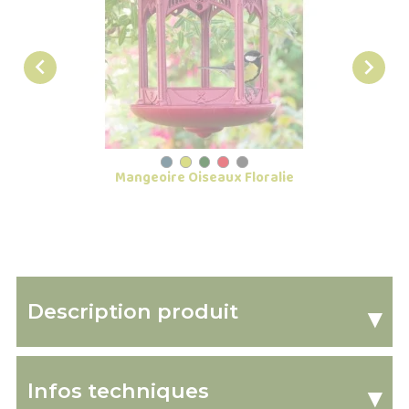


Mangeoire Oiseaux Floralie
Lot
Description produit
▾
Infos techniques
▾