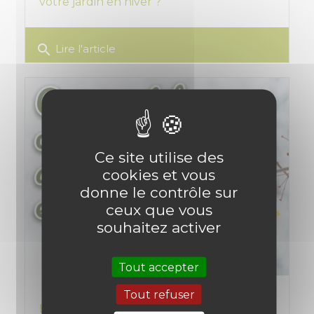
votre jardin en hiver ?
search
Lire l'article
Ce site utilise des
cookies et vous
donne le contrôle sur
ceux que vous
souhaitez activer
Tout accepter
Tout refuser
Les oiseaux du jardin en hiver : Qui sont-ils