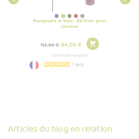
Mangeoire et bain - Kit hiver pour
Lot
oiseaux

Prix de base
Prix
84,00 €
112,00 €
5 produit(s) vendu(s)
1
avis
Articles du blog en relation