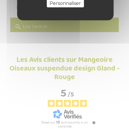
Personnaliser
et comment vivent-ils ?
search
Lire l'article
Les Avis clients sur Mangeoire
Oiseaux suspendue design Gland -
Rouge
5
/
5
Basé sur
13
avis soumis à un
contrôle