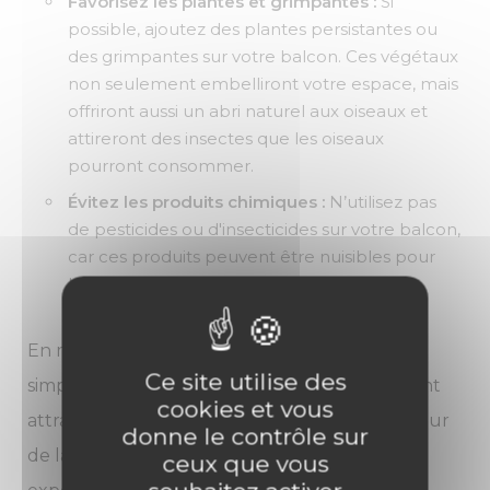
Favorisez les plantes et grimpantes :
Si
possible, ajoutez des plantes persistantes ou
des grimpantes sur votre balcon. Ces végétaux
non seulement embelliront votre espace, mais
offriront aussi un abri naturel aux oiseaux et
attireront des insectes que les oiseaux
pourront consommer.
Évitez les produits chimiques :
N’utilisez pas
de pesticides ou d'insecticides sur votre balcon,
car ces produits peuvent être nuisibles pour
les oiseaux et les autres insectes dont ils se
nourrissent.
En mettant en place ces quelques astuces
Ce site utilise des
simples, vous pourrez créer un environnement
cookies et vous
attrayant pour les oiseaux, même en plein cœur
donne le contrôle sur
de la ville. Cela enrichira non seulement votre
ceux que vous