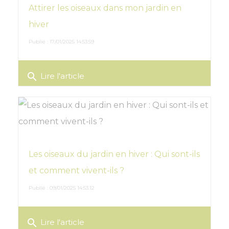
Attirer les oiseaux dans mon jardin en
hiver
Publié : 17/01/2025 14:53:59
search
Lire l'article
Les oiseaux du jardin en hiver : Qui sont-ils
et comment vivent-ils ?
Publié : 09/01/2025 14:53:12
search
Lire l'article