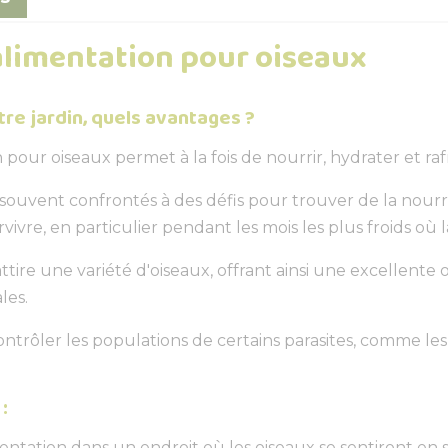
'alimentation pour oiseaux
re jardin, quels avantages ?
pour oiseaux permet à la fois de nourrir, hydrater et rafr
souvent confrontés à des défis pour trouver de la nourri
vivre, en particulier pendant les mois les plus froids où l
ttire une variété d'oiseaux, offrant ainsi une excellen
les.
ntrôler les populations de certains parasites, comme les in
:
mentation dans un endroit où les oiseaux se sentiront en 