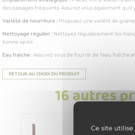
des passages fréquents. Assurez vous également qu'il y 
Variété de nourriture :
Proposez une variété de graines,
Nettoyage régulier
: Nettoyez régulièrement les mangeo
bonne santé.
Eau fraîche :
Assurez vous de fournir de l'eau fraîche e
RETOUR AU CHOIX DU PRODUIT
16 autres p
Ce site utilis