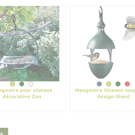
geoire pour oiseaux
Mangeoire Oiseaux sus
décorative Zen
design Gland
s