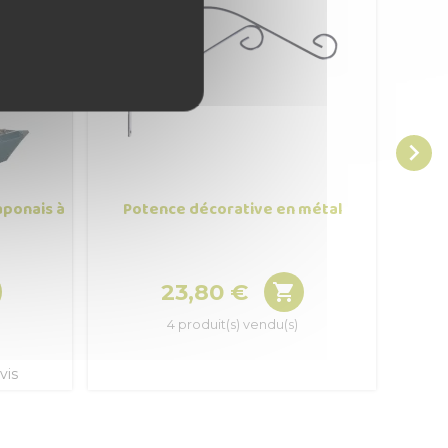

aponais à
Potence décorative en métal
Ba
23,80 €

Prix
4 produit(s) vendu(s)
vis