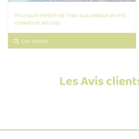
Pourquoi mettre de l’eau aux oiseaux en été :
conseils et astuces
search
Lire l'article
Les Avis clien