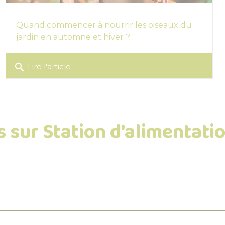
Quand commencer à nourrir les oiseaux du
jardin en automne et hiver ?
search
Lire l'article
ts sur Station d'alimentati