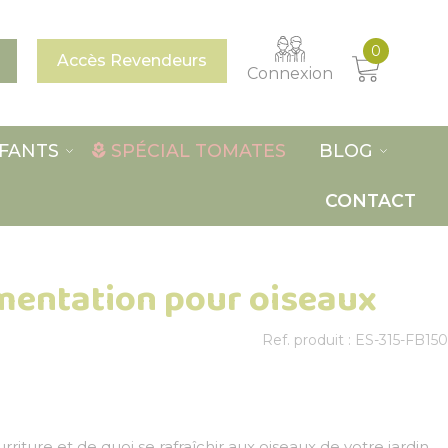
0
Accès Revendeurs
Connexion
FANTS
SPÉCIAL TOMATES
BLOG
CONTACT
imentation pour oiseaux
Ref. produit : ES-315-FB150
rriture et de quoi se rafraîchir aux oiseaux de votre jardin