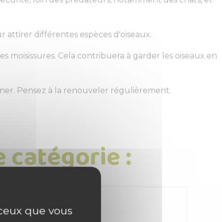
r attirer différentes espèces d'oiseaux.
es moisissures. Cela contribuera à garder les oiseaux en
igner. Pensez à la renouveler régulièrement.
 catégorie :
r ceux que vous