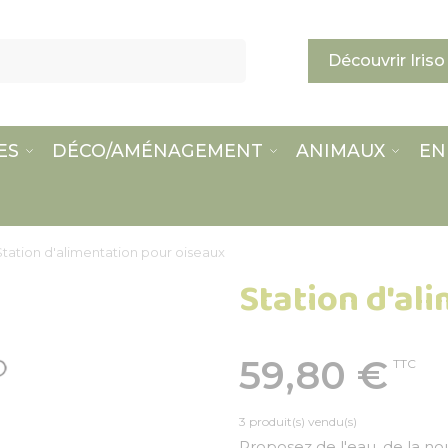
Découvrir Iriso
ES
DÉCO/AMÉNAGEMENT
ANIMAUX
EN
Station d'alimentation pour oiseaux
Station d'al
59,80 €
TTC
3 produit(s) vendu(s)
Proposez de l'eau, de la nou