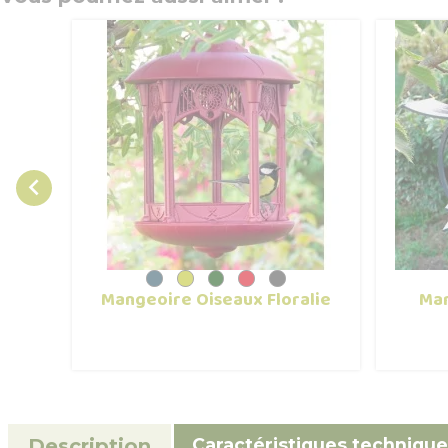

Mangeoire Oiseaux Floralie
Man
Caractéristiques technique
Description