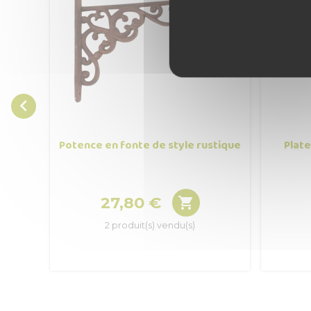

Potence en fonte de style rustique
Plate
27,80 €

Prix
2 produit(s) vendu(s)