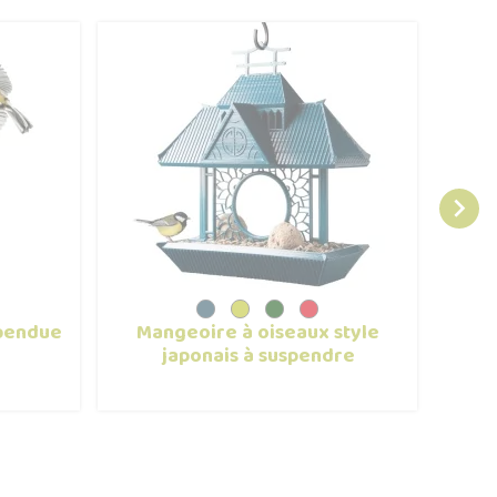

pendue
Mangeoire à oiseaux style
Gra
japonais à suspendre