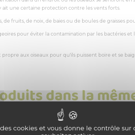
ait une certaine protection contre les vents forts.
 de fruits, de noix, de baies ou de boules de graisses pou
ires pour éviter la contamination par les bactéries et l
t propre aux oiseaux pour qu'ils puissent boire et se ba
roduits dans la même
e des cookies et vous donne le contrôle su