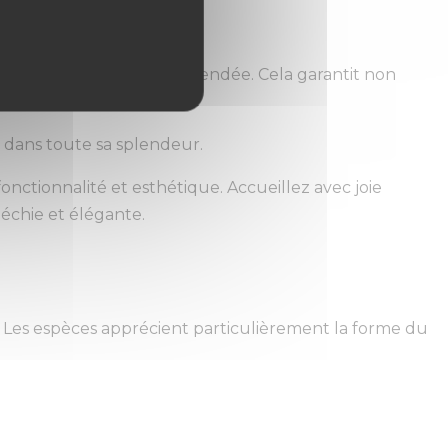
uses dans notre usine en Vendée. Cela garantit non
 la forme design.
e dans toute sa splendeur.
fonctionnalité et esthétique. Accueillez avec joie
léchie et élégante.
n. Les espèces apprécient particulièrement la forme du