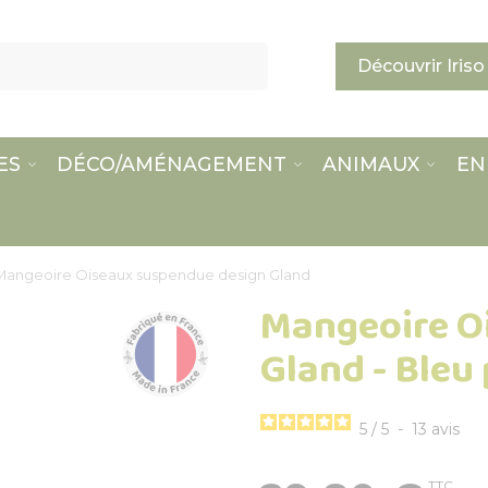
Découvrir Iriso
ES
DÉCO/AMÉNAGEMENT
ANIMAUX
EN
Mangeoire Oiseaux suspendue design Gland
Mangeoire O
Gland - Bleu
5
/
5
-
13
avis
TTC