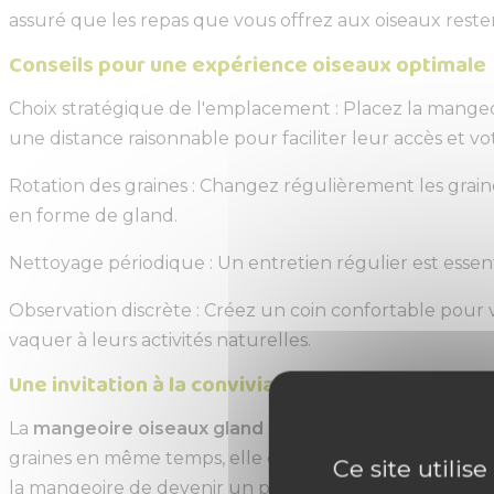
assuré que les repas que vous offrez aux oiseaux restent 
Conseils pour une expérience oiseaux optimale
Choix stratégique de l'emplacement : Placez la mangeoir
une distance raisonnable pour faciliter leur accès et vo
Rotation des graines : Changez régulièrement les graine
en forme de gland.
Nettoyage périodique : Un entretien régulier est essen
Observation discrète : Créez un coin confortable pour v
vaquer à leurs activités naturelles.
Une invitation à la convivialité oiseaux
La
mangeoire oiseaux gland
Iriso n'est pas simplement
graines en même temps, elle devient une place de choix
Ce site utilis
la mangeoire de devenir un point de rassemblement an