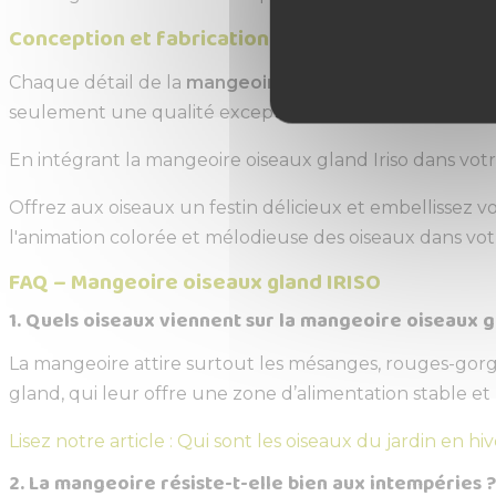
Conception et fabrication locales pour une qual
Chaque détail de la
mangeoire oiseaux gland
Iriso es
seulement une qualité exceptionnelle, mais également
En intégrant la mangeoire oiseaux gland Iriso dans vot
Offrez aux oiseaux un festin délicieux et embellissez vo
l'animation colorée et mélodieuse des oiseaux dans vo
FAQ – Mangeoire oiseaux gland IRISO
1. Quels oiseaux viennent sur la mangeoire oiseaux gl
La mangeoire attire surtout les mésanges, rouges-gorge
gland, qui leur offre une zone d’alimentation stable et 
Lisez notre article : Qui sont les oiseaux du jardin en hiv
2. La mangeoire résiste-t-elle bien aux intempéries ?