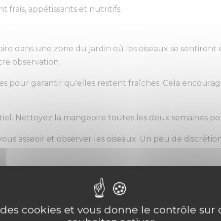
frais, appétissants et nutritifs.
e dans une zone du jardin où les oiseaux se sentiront en
tre observation.
s pour garantir qu'elles restent fraîches. Cela encourag
tiel. Nettoyez la mangeoire toutes les deux semaines pou
ous asseoir et observer les oiseaux. Un peu de discrétio
 un récipient de graines, c'est une décoration de votre ja
 pour des rencontres entre les oiseaux. Le crochet de s
e des cookies et vous donne le contrôle su
imé dans votre jardin.