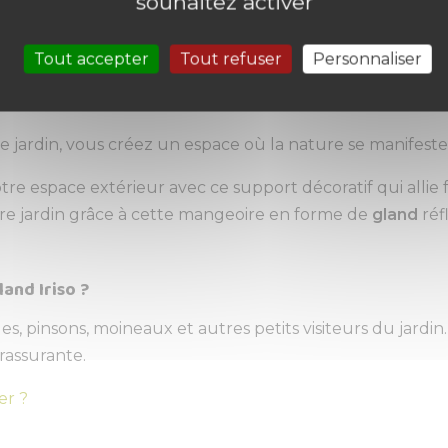
souhaitez activer
ité authentique
Tout accepter
Tout refuser
Personnaliser
t le fruit d'une conception et d'une fabrication méticule
 une authenticité dans chaque élément, de la matière à
re jardin, vous créez un espace où la nature se manifest
tre espace extérieur avec ce support décoratif qui allie 
tre jardin grâce à cette mangeoire en forme de
gland
réf
and Iriso ?
s, pinsons, moineaux et autres petits visiteurs du jardi
rassurante.
er ?