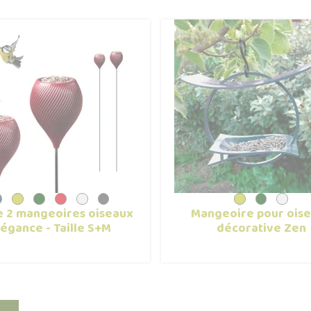
e 2 mangeoires oiseaux
Mangeoire pour ois
légance - Taille S+M
décorative Zen