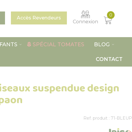
0
Accès Revendeurs
Connexion
FANTS
SPÉCIAL TOMATES
BLOG
CONTACT
iseaux suspendue design
 paon
Ref. produit : 71-BLEUP