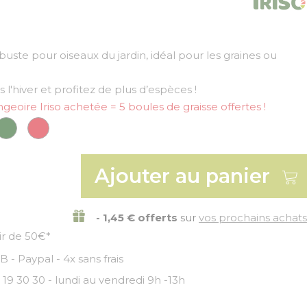
uste pour oiseaux du jardin, idéal pour les graines ou
 l'hiver et profitez de plus d’espèces !
oire Iriso achetée = 5 boules de graisse offertes !
t anis
Vert Foncé
Rouge
Ajouter au panier
- 1,45 € offerts
sur
vos prochains achats
tir de 50€*
 - Paypal - 4x sans frais
 19 30 30 - lundi au vendredi 9h -13h