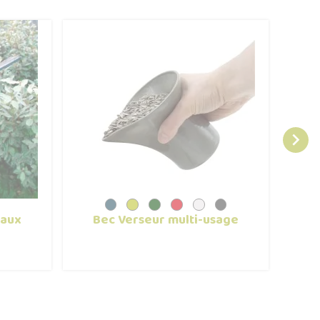

eaux
Bec Verseur multi-usage
Ma