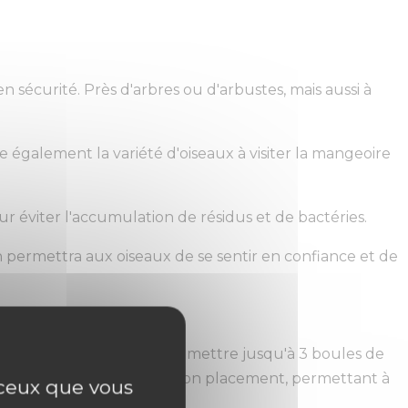
 sécurité. Près d'arbres ou d'arbustes, mais aussi à
e également la variété d'oiseaux à visiter la mangeoire
r éviter l'accumulation de résidus et de bactéries.
n permettra aux oiseaux de se sentir en confiance et de
rdin. Avec la possibilité de mettre jusqu'à 3 boules de
uspension inclus facilite son placement, permettant à
r ceux que vous