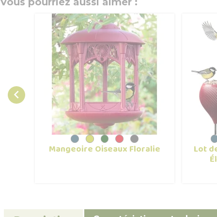
Vous pourriez aussi aimer :

Mangeoire Oiseaux Floralie
Lot d
É