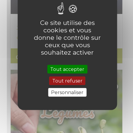
Ce site utilise des
Jardiner avec la lune en mars 2026 :
cookies et vous
donne le contrôle sur
calendrier et travaux du potager
ceux que vous
souhaitez activer
search
Lire l'article
Tout accepter
Tout refuser
Personnaliser