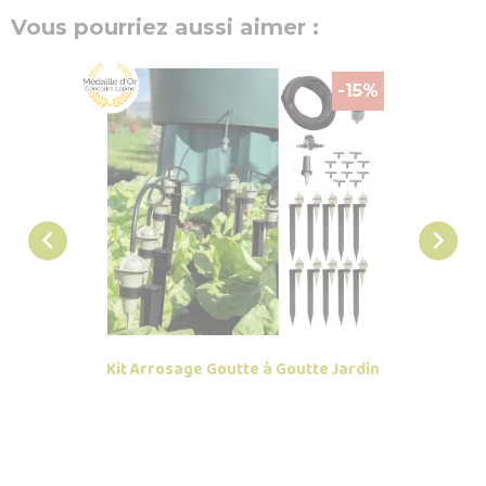
Vous pourriez aussi aimer :
-15%


Kit Arrosage Goutte à Goutte Jardin
Grai
Co