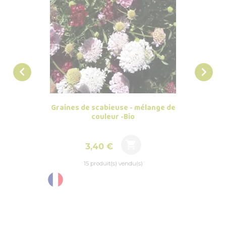


Graines de scabieuse - mélange de
Graines 
couleur -Bio

Prix
3,40 €
15 produit(s) vendu(s)