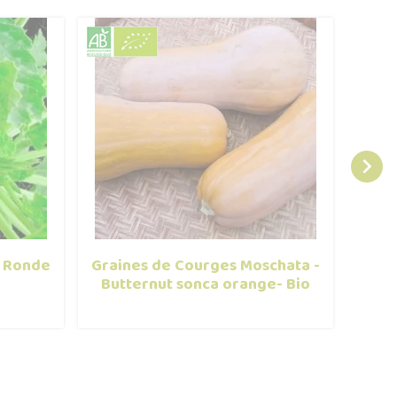

- Ronde
Graines de Courges Moschata -
Mi
Butternut sonca orange- Bio