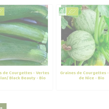
s de Courgettes - Vertes
Graines de Courgettes 
lan/ Black Beauty - Bio
de Nice - Bio
s