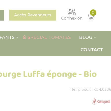
0
Accès Revendeurs
Connexion
FANTS
SPÉCIAL TOMATES
BLOG
CONTACT
ourge Luffa éponge - Bio
Ref. produit : KO-L0306