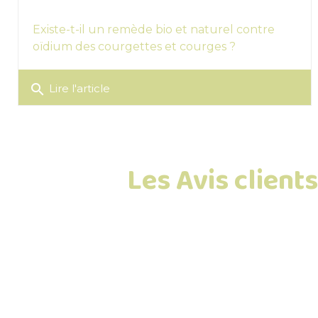
Existe-t-il un remède bio et naturel contre
oïdium des courgettes et courges ?
search
Lire l'article
Les Avis client