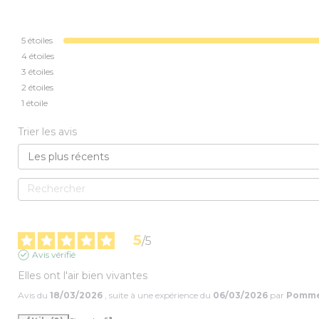
5
étoiles
4
étoiles
3
étoiles
2
étoiles
1
étoile
Trier les avis
5
/
5
Avis vérifié
Elles ont l'air bien vivantes
Avis du
18/03/2026
, suite à une expérience du
06/03/2026
par
Pomme