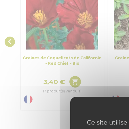

Graines de Coquelicots de Californie
Graine
- Red Chief - Bio
3,40 €

Prix
17 produit(s) vendu(s)
Ce site utilis