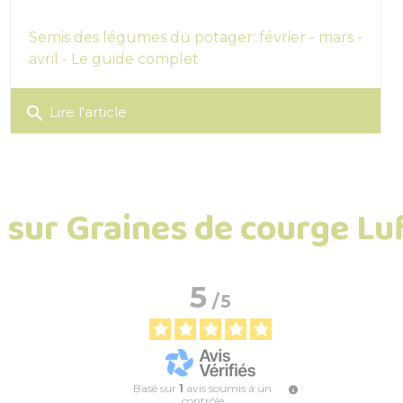
Semis des légumes du potager: février - mars -
avril - Le guide complet
search
Lire l'article
s sur Graines de courge Lu
5
/
5
Basé sur
1
avis soumis à un
contrôle