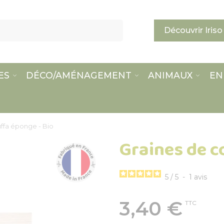
Découvrir Iriso
ES
DÉCO/AMÉNAGEMENT
ANIMAUX
EN
ffa éponge - Bio
Graines de c
5
/
5
-
1
avis
3,40 €
TTC