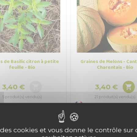
s de Basilic citron à petite
Graines de Melons - Can
feuille - Bio
Charentais - Bio
3,40 €
3,40 €


Prix
Prix
5 produit(s) vendu(s)
21 produit(s) vendu(s)
e des cookies et vous donne le contrôle su