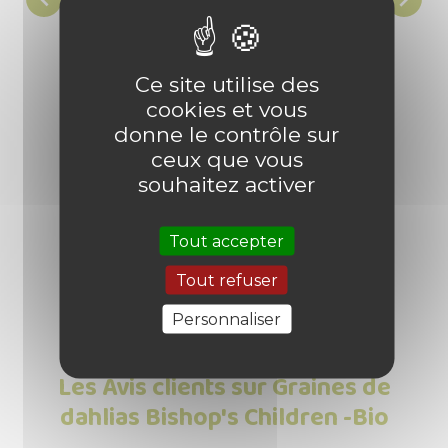
Graines de Laitue Romaine - Chicon
Graines
Ce site utilise des
Batavia - Bio
cookies et vous
donne le contrôle sur

Prix
3,40 €
ceux que vous
souhaitez activer
6 produit(s) vendu(s)
Tout accepter
Tout refuser
Personnaliser
Les Avis clients sur Graines de
dahlias Bishop's Children -Bio