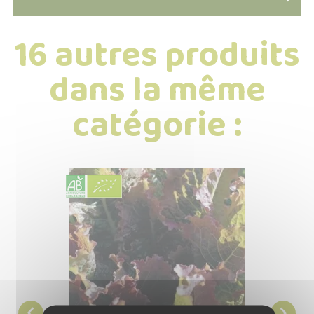
16 autres produits
dans la même
catégorie :

