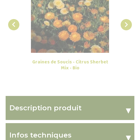


Graines de Soucis - Citrus Sherbet
Graines
Mix - Bio
Description produit
▾
Infos techniques
▾