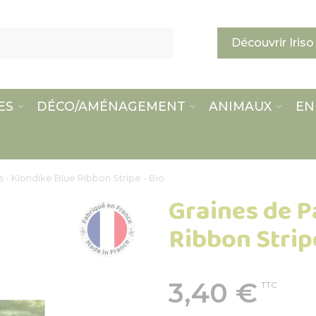
Découvrir Iriso
ES
DÉCO/AMÉNAGEMENT
ANIMAUX
EN
 - Klondike Blue Ribbon Stripe - Bio
Graines de P
Ribbon Stripe
3,40 €
TTC