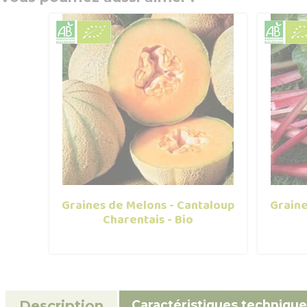
Graines de Melons - Cantaloup
Graine
Charentais - Bio
Caractéristiques technique
Description