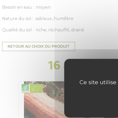
Besoin en eau : moyen
Nature du sol : sableux, humifère
Qualité du sol : riche, réchauffé, drainé
RETOUR AU CHOIX DU PRODUIT
16 autres p
Ce site utilis