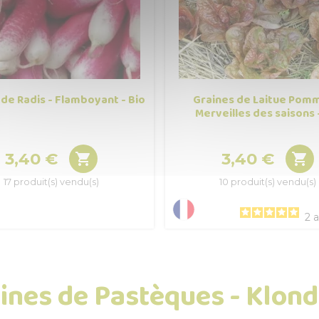
 de Radis - Flamboyant - Bio
Graines de Laitue Pom
Merveilles des saisons 
3,40 €
3,40 €


Prix
Prix
17 produit(s) vendu(s)
10 produit(s) vendu(s)
2
a
aines de Pastèques - Klond