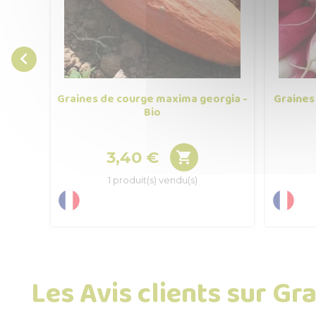

Graines de courge maxima georgia -
Graines
Bio
3,40 €

Prix
1 produit(s) vendu(s)
Les Avis clients sur Gr