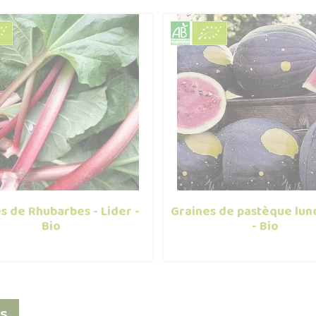
s de Rhubarbes - Lider -
Graines de pastèque lun
Bio
- Bio
s