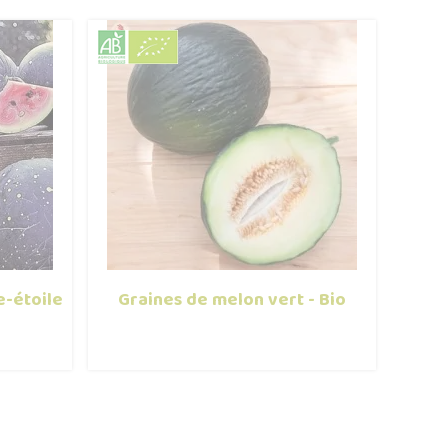
e-étoile
Graines de melon vert - Bio