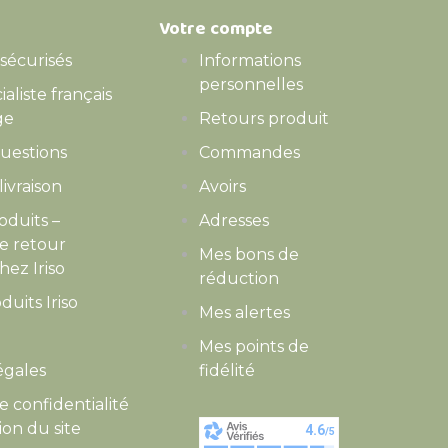
Votre compte
sécurisés
Informations
personnelles
cialiste français
ge
Retours produit
questions
Commandes
livraison
Avoirs
oduits –
Adresses
de retour
Mes bons de
hez Iriso
réduction
duits Iriso
Mes alertes
Mes points de
égales
fidélité
e confidentialité
tion du site