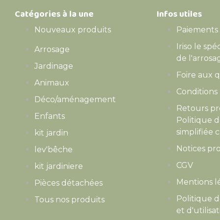
Catégories à la une
Infos utiles
Nouveaux produits
Paiements 
Iriso le spé
Arrosage
de l'arrosa
Jardinage
Foire aux 
Animaux
Conditions 
Déco/aménagement
Retours pr
Enfants
Politique 
simplifiée c
kit jardin
Notices pro
lev'bêche
CGV
kit jardiniere
Mentions l
Pièces détachées
Politique d
Tous nos produits
et d'utilisa