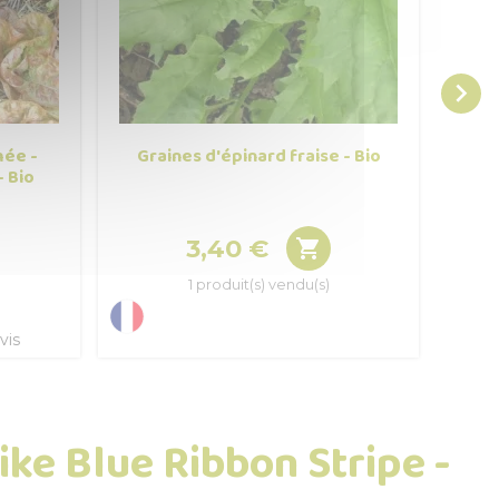

mée -
Graines d'épinard fraise - Bio
Grai
- Bio
3,40 €

Prix
1 produit(s) vendu(s)
vis
ike Blue Ribbon Stripe -