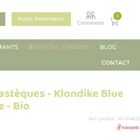
0
Accès Revendeurs
Connexion
FANTS
SPÉCIAL TOMATES
BLOG
CONTACT
astèques - Klondike Blue
 - Bio
Ref. produit : KO-P4825