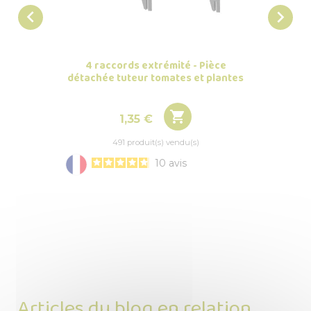


4 raccords extrémité - Pièce
Tuteu
détachée tuteur tomates et plantes

Prix
1,35 €
491 produit(s) vendu(s)
10
avis
Articles du blog en relation