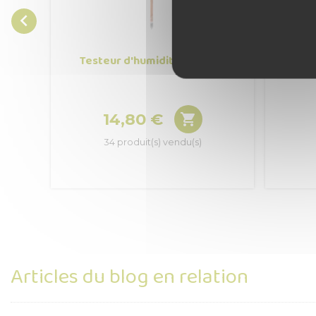

Testeur d'humidité pour sol
Thermom
14,80 €

Prix
34 produit(s) vendu(s)
Articles du blog en relation