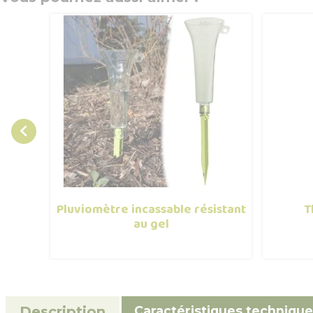

Pluviomètre incassable résistant
T
au gel
Caractéristiques technique
Description