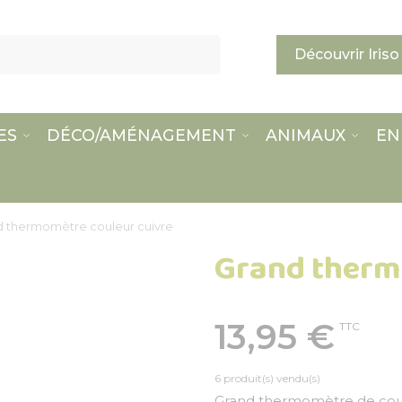
Découvrir Iriso
ES
DÉCO/AMÉNAGEMENT
ANIMAUX
EN
d thermomètre couleur cuivre
Grand therm
13,95 €
TTC
6 produit(s) vendu(s)
Grand thermomètre de coule