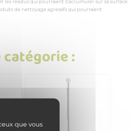
 les résidus qui pourraient s'accumuler sur sa surface.
produits de nettoyage agressifs qui pourraient
 catégorie :
r ceux que vous