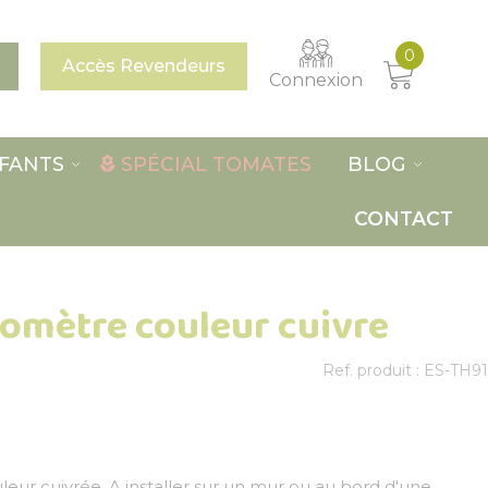
0
Accès Revendeurs
Connexion
FANTS
SPÉCIAL TOMATES
BLOG
CONTACT
omètre couleur cuivre
Ref. produit : ES-TH91
ur cuivrée. A installer sur un mur ou au bord d'une