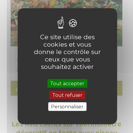
Ce site utilise des
cookies et vous
donne le contrôle sur
ceux que vous
Préparer son potager en automne pour
souhaitez activer
l'année prochaine ?
Tout accepter
search
Lire l'article
Tout refuser
Personnaliser
Les Avis clients sur Thermomètre