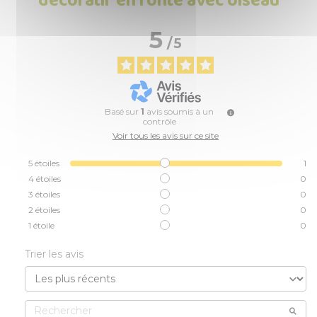
décoratif en fonte avec oiseau
5
/
5
Basé sur
1
avis soumis à un
contrôle
Voir tous les avis sur ce site
5
étoiles
1
4
étoiles
0
3
étoiles
0
2
étoiles
0
1
étoile
0
Trier les avis