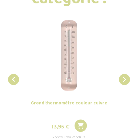


Grand thermomètre couleur cuivre
Therm

Prix
13,95 €
6 produit(s) vendu(s)