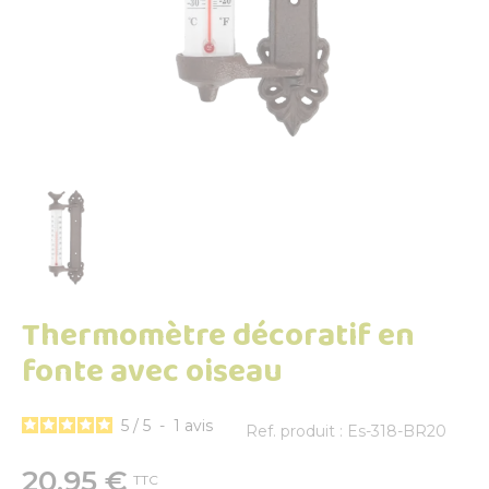
Thermomètre décoratif en
fonte avec oiseau
5
/
5
-
1
avis
Ref. produit : Es-318-BR20
20,95 €
TTC