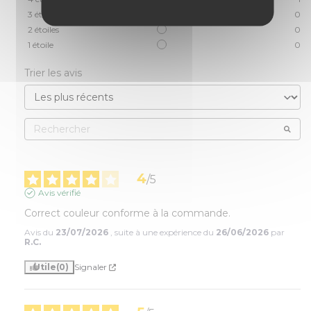
3
étoiles
0
2
étoiles
0
1
étoile
0
Trier les avis
4
/
5
Avis vérifié
Correct couleur conforme à la commande.
Avis du
23/07/2026
, suite à une expérience du
26/06/2026
par
R.C.
Utile
(0)
Signaler