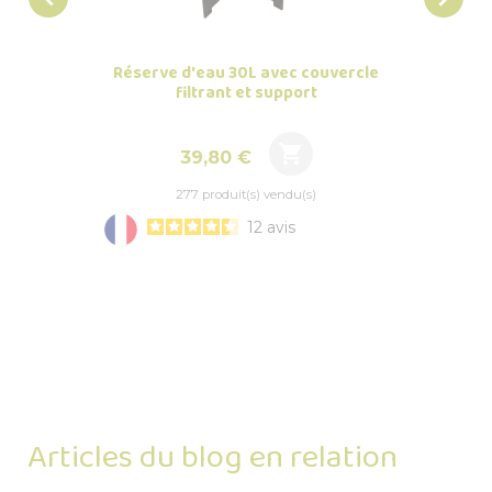
Réserve d'eau 30L avec couvercle
Récup
filtrant et support

Prix
39,80 €
277 produit(s) vendu(s)
12
avis
Articles du blog en relation