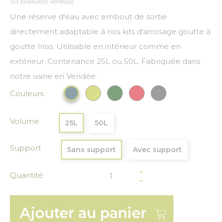
133 produit(s) vendu(s)
Une réserve d'eau avec embout de sortie
directement adaptable à nos kits d'arrosage goutte à
goutte Iriso. Utilisable en intérieur comme en
extérieur. Contenance 25L ou 50L. Fabriquée dans
notre usine en Vendée.
Couleurs
Vert anis
Vert Foncé
Rouge
Gris anthracite
Bleu paon
Volume
25L
50L
Support
Sans support
Avec support
Quantité
Ajouter au panier