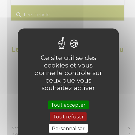
search
Lire l'article
Les Avis clients sur Réserve d'eau
design Alinéa
Ce site utilise des
cookies et vous
donne le contrôle sur
4.9
/
5
ceux que vous
souhaitez activer
Tout accepter
Basé sur
8
avis soumis à un
contrôle
Tout refuser
Voir tous les avis sur ce site
Personnaliser
5
étoiles
7
4
étoiles
1