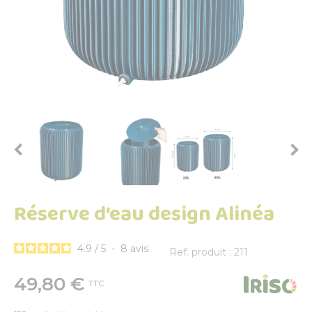


Réserve d'eau design Alinéa
4.9
/
5
-
8
avis
Ref. produit : 211
49,80 €
TTC