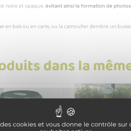
est noire et opaque,
évitant ainsi la formation de phot
e en bois ou en canis, ou la camoufler derrière un buiss
roduits dans la même
e des cookies et vous donne le contrôle su