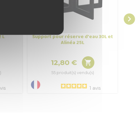

 L
Support pour réserve d'eau 30L et
Rés
Alinéa 25L
12,80 €

Prix
)
55 produit(s) vendu(s)
vis
1
avis