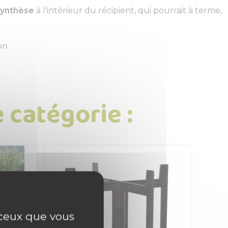
osynthèse
à l'intérieur du récipient, qui pourrait à terme,
on.
 catégorie :
r ceux que vous