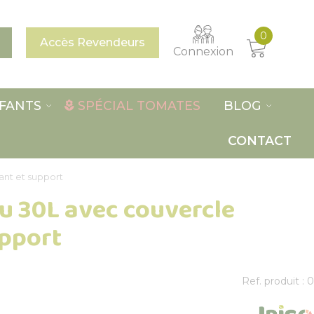
0
Accès Revendeurs
Connexion
FANTS
SPÉCIAL TOMATES
BLOG
CONTACT
ant et support
u 30L avec couvercle
upport
Ref. produit : 0