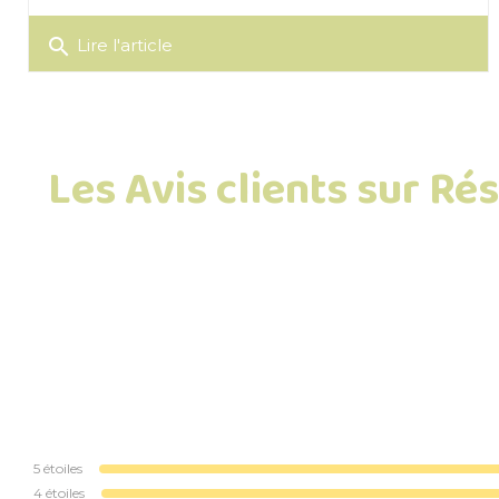
search
Lire l'article
Les Avis clients sur Ré
5
étoiles
4
étoiles