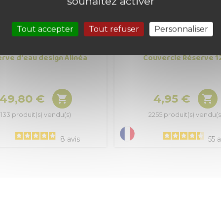
souhaitez activer
Tout accepter
Tout refuser
Personnaliser
rve d'eau design Alinéa
Couvercle Réserve 12
49,80 €
4,95 €


Prix
Prix
133 produit(s) vendu(s)
2255 produit(s) vendu(s
8
avis
55
a