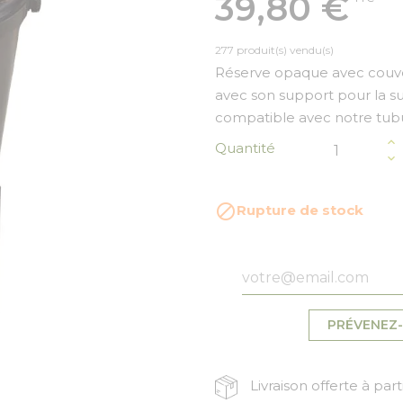
39,80 €
277 produit(s) vendu(s)
Réserve opaque avec couver
avec son support pour la s
compatible avec notre tub
Quantité

Rupture de stock
PRÉVENEZ-
Livraison offerte à par