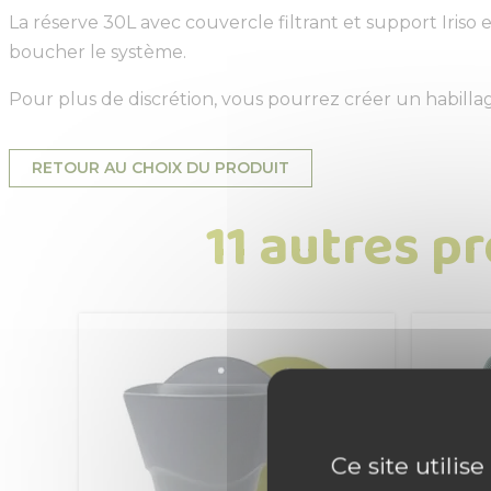
La réserve 30L avec couvercle filtrant et support Iriso 
boucher le système.
Pour plus de discrétion, vous pourrez créer un habillag
RETOUR AU CHOIX DU PRODUIT
11 autres p
Ce site utilis