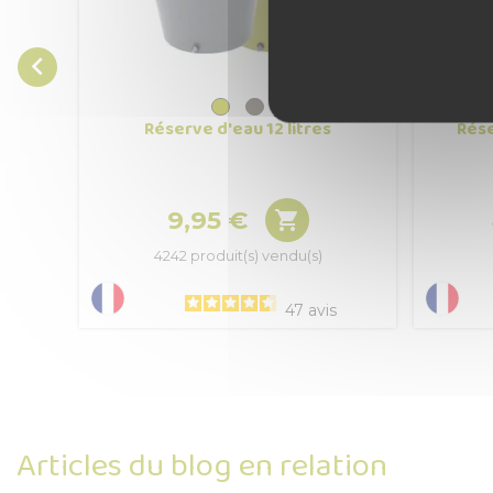

Réserve d'eau 12 litres
Rése
9,95 €

Prix
4242 produit(s) vendu(s)
47
avis
Articles du blog en relation