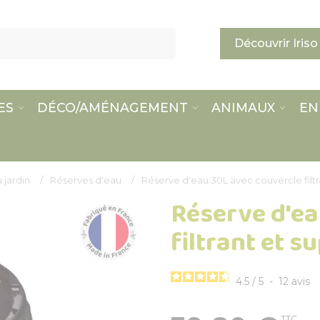
Découvrir Iriso
ES
DÉCO/AMÉNAGEMENT
ANIMAUX
EN
 jardin
Réserves d'eau
Réserve d'eau 30L avec couvercle filtr
Réserve d'ea
filtrant et s
4.5
/
5
-
12
avis
TTC