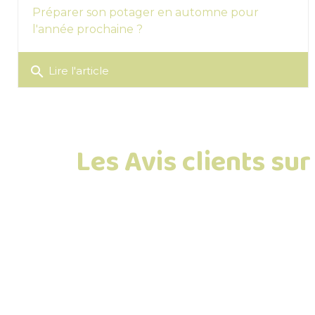
Préparer son potager en automne pour
l'année prochaine ?
search
Lire l'article
Les Avis clients su