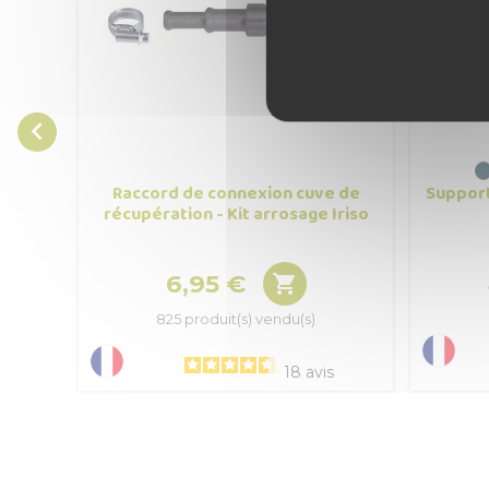

Raccord de connexion cuve de
Support
récupération - Kit arrosage Iriso
6,95 €

Prix
825 produit(s) vendu(s)
18
avis