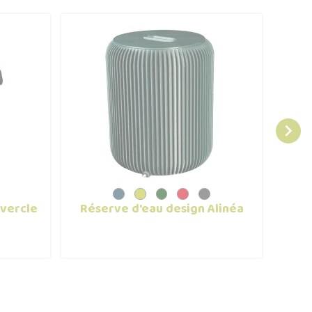

vercle
Réserve d'eau design Alinéa
Arros
et ext