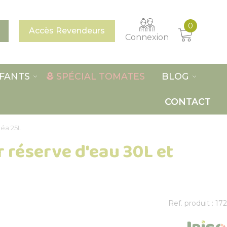
0
Accès Revendeurs
Connexion
FANTS
SPÉCIAL TOMATES
BLOG
CONTACT
néa 25L
 réserve d'eau 30L et
Ref. produit : 172