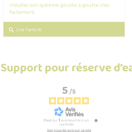
Installer son système goutte à goutte Iriso
facilement
search
Lire l'article
r Support pour réserve d'e
5
/
5
Basé sur
1
avis soumis à un
contrôle
Voir tous les avis sur ce site