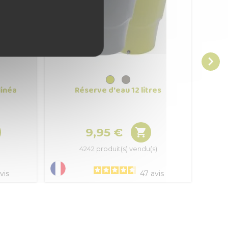

linéa
Réserve d'eau 12 litres
9,95 €

Prix
4242 produit(s) vendu(s)
vis
47
avis