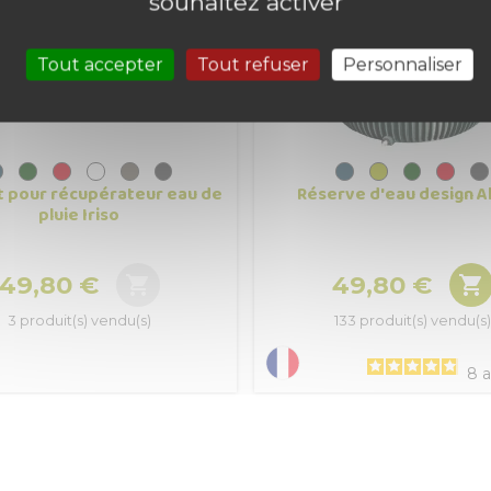
souhaitez activer
Tout accepter
Tout refuser
Personnaliser
 pour récupérateur eau de
Réserve d'eau design A
pluie Iriso
49,80 €
49,80 €


Prix
Prix
3 produit(s) vendu(s)
133 produit(s) vendu(s)
8
a