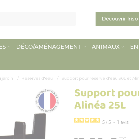
Découvrir Iriso
ES
DÉCO/AMÉNAGEMENT
ANIMAUX
EN
 jardin
Réserves d'eau
Support pour réserve d'eau 30L et Ali
Support pour
Alinéa 25L
5
/
5
-
1
avis
TTC