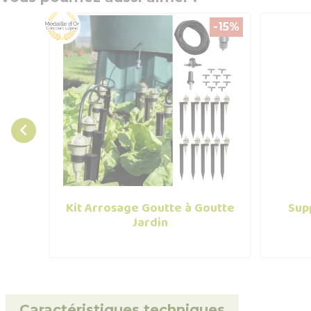
-15%

Kit Arrosage Goutte à Goutte
Sup
Jardin
Caractéristiques techniques